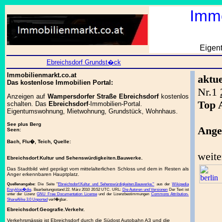
Immo
Eigen
Ebreichsdorf Grundst�ck
Immobilienmarkt.co.at
aktu
Das kostenlose Immobilien Portal:
Nr.1
Anzeigen auf
Wampersdorfer Straße Ebreichsdorf
kostenlos
Top 
schalten. Das
Ebreichsdorf
-Immobilien-Portal.
Eigentumswohnung, Mietwohnung, Grundstück, Wohnhaus.
See plus Berg
Ange
Seen:
Bach, Flu�, Teich, Quelle:
weite
Ebreichsdorf.Kultur und Sehenswürdigkeiten.Bauwerke.
Das Stadtbild wird geprägt vom mittelalterlichen Schloss und dem in Resten als
Anger erkennbaren Hauptplatz.
Quellenangabe:
Die Seite "
Ebreichsdorf.Kultur und Sehenswürdigkeiten.Bauwerke."
aus der
Wikipedia
Enzyklop�die
. Bearbeitungsstand 22. März 2010 20:52 UTC. URL:
Die Autoren und Versionen
Der Text ist
unter der Lizenz
GNU Free Documentation License
und der Lizenzbestimmungen
Commons Attribution-
ShareAlike 3.0 Unported
verf�gbar.
Ebreichsdorf.Geografie.Verkehr.
Verkehrsmässig ist Ebreichsdorf durch die Südost Autobahn A3 und die