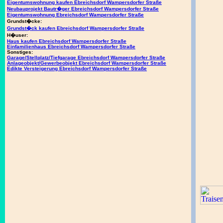
Eigentumswohnung kaufen Ebreichsdorf Wampersdorfer Straße
Neubauprojekt Bautr�ger Ebreichsdorf Wampersdorfer Straße
Eigentumswohnung Ebreichsdorf Wampersdorfer Straße
Grundst�cke:
Grundst�ck kaufen Ebreichsdorf Wampersdorfer Straße
H�user:
Haus kaufen Ebreichsdorf Wampersdorfer Straße
Einfamilienhaus Ebreichsdorf Wampersdorfer Straße
Sonstiges:
Garage/Stellplatz/Tiefgarage Ebreichsdorf Wampersdorfer Straße
Anlageobjekt/Gewerbeobjekt Ebreichsdorf Wampersdorfer Straße
Edikte Versteigerung Ebreichsdorf Wampersdorfer Straße