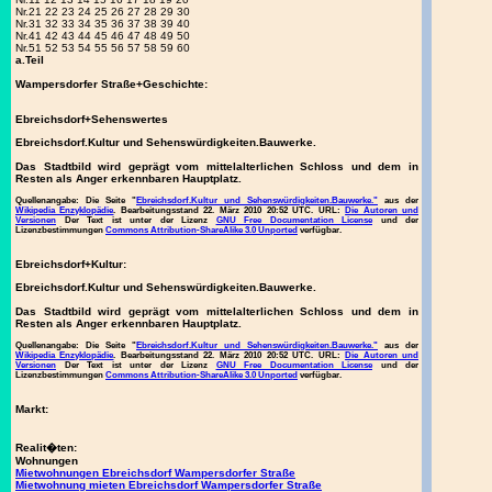
Nr.21 22 23 24 25 26 27 28 29 30
Nr.31 32 33 34 35 36 37 38 39 40
Nr.41 42 43 44 45 46 47 48 49 50
Nr.51 52 53 54 55 56 57 58 59 60
a.Teil
Wampersdorfer Straße+Geschichte:
Ebreichsdorf+Sehenswertes
Ebreichsdorf.Kultur und Sehenswürdigkeiten.Bauwerke.
Das Stadtbild wird geprägt vom mittelalterlichen Schloss und dem in
Resten als Anger erkennbaren Hauptplatz.
Quellenangabe:
Die Seite "
Ebreichsdorf.Kultur und Sehenswürdigkeiten.Bauwerke."
aus der
Wikipedia Enzyklopädie
. Bearbeitungsstand 22. März 2010 20:52 UTC. URL:
Die Autoren und
Versionen
Der Text ist unter der Lizenz
GNU Free Documentation License
und der
Lizenzbestimmungen
Commons Attribution-ShareAlike 3.0 Unported
verfügbar.
Ebreichsdorf+Kultur:
Ebreichsdorf.Kultur und Sehenswürdigkeiten.Bauwerke.
Das Stadtbild wird geprägt vom mittelalterlichen Schloss und dem in
Resten als Anger erkennbaren Hauptplatz.
Quellenangabe:
Die Seite "
Ebreichsdorf.Kultur und Sehenswürdigkeiten.Bauwerke."
aus der
Wikipedia Enzyklopädie
. Bearbeitungsstand 22. März 2010 20:52 UTC. URL:
Die Autoren und
Versionen
Der Text ist unter der Lizenz
GNU Free Documentation License
und der
Lizenzbestimmungen
Commons Attribution-ShareAlike 3.0 Unported
verfügbar.
Markt:
Realit�ten:
Wohnungen
Mietwohnungen Ebreichsdorf Wampersdorfer Straße
Mietwohnung mieten Ebreichsdorf Wampersdorfer Straße