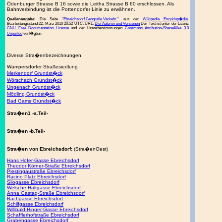
Ödenburger Strasse B 16 sowie die Leitha Strasse B 60 erschlossen. Als
Bahnverbindung ist die Pottendorfer Linie zu erwähnen.
Quellenangabe:
Die Seite "
Ebreichsdorf.Geografie.Verkehr."
aus der
Wikipedia Enzyklop�die
.
Bearbeitungsstand 22. März 2010 20:52 UTC. URL:
Die Autoren und Versionen
Der Text ist unter der Lizenz
GNU Free Documentation License
und der Lizenzbestimmungen
Commons Attribution-ShareAlike 3.0
Unported
verf�gbar.
Diverse Stra�enbezeichnungen:
Wampersdorfer Straßesiedlung
Merkendorf Grundst�ck
Wörschach Grundst�ck
Ungenach Grundst�ck
Mödling Grundst�ck
Bad Gams Grundst�ck
Stra�en1 -a.Teil-
Stra�en -b.Teil-
Stra�en von Ebreichsdorf:
(Stra�enOest)
Hans Hofer-Gasse Ebreichsdorf
Theodor Körner-Straße Ebreichsdorf
Piestingaustraße Ebreichsdorf
Racino Platz Ebreichsdorf
Silogasse Ebreichsdorf
Welsche Haltgasse Ebreichsdorf
Anna Gastag-Straße Ebreichsdorf
Bachgasse Ebreichsdorf
Schilfgasse Ebreichsdorf
Willibald Hinger-Gasse Ebreichsdorf
Schafflerhofstraße Ebreichsdorf
Grabengasse Ebreichsdorf