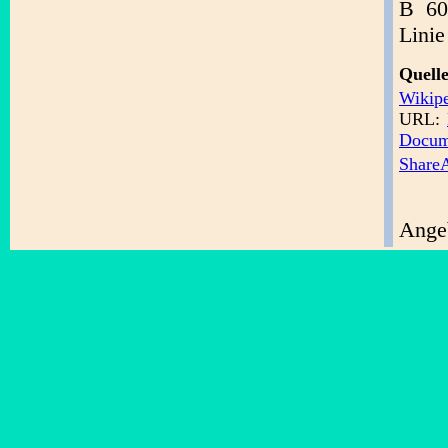
B 60
Linie
Quel
Wikip
URL:
Docum
ShareA
Angeb