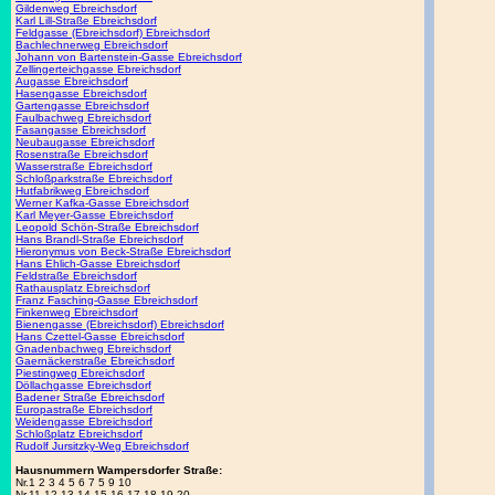
Gildenweg Ebreichsdorf
Karl Lill-Straße Ebreichsdorf
Feldgasse (Ebreichsdorf) Ebreichsdorf
Bachlechnerweg Ebreichsdorf
Johann von Bartenstein-Gasse Ebreichsdorf
Zellingerteichgasse Ebreichsdorf
Augasse Ebreichsdorf
Hasengasse Ebreichsdorf
Gartengasse Ebreichsdorf
Faulbachweg Ebreichsdorf
Fasangasse Ebreichsdorf
Neubaugasse Ebreichsdorf
Rosenstraße Ebreichsdorf
Wasserstraße Ebreichsdorf
Schloßparkstraße Ebreichsdorf
Hutfabrikweg Ebreichsdorf
Werner Kafka-Gasse Ebreichsdorf
Karl Meyer-Gasse Ebreichsdorf
Leopold Schön-Straße Ebreichsdorf
Hans Brandl-Straße Ebreichsdorf
Hieronymus von Beck-Straße Ebreichsdorf
Hans Ehlich-Gasse Ebreichsdorf
Feldstraße Ebreichsdorf
Rathausplatz Ebreichsdorf
Franz Fasching-Gasse Ebreichsdorf
Finkenweg Ebreichsdorf
Bienengasse (Ebreichsdorf) Ebreichsdorf
Hans Czettel-Gasse Ebreichsdorf
Gnadenbachweg Ebreichsdorf
Gaernäckerstraße Ebreichsdorf
Piestingweg Ebreichsdorf
Döllachgasse Ebreichsdorf
Badener Straße Ebreichsdorf
Europastraße Ebreichsdorf
Weidengasse Ebreichsdorf
Schloßplatz Ebreichsdorf
Rudolf Jursitzky-Weg Ebreichsdorf
Hausnummern Wampersdorfer Straße:
Nr.1 2 3 4 5 6 7 5 9 10
Nr.11 12 13 14 15 16 17 18 19 20