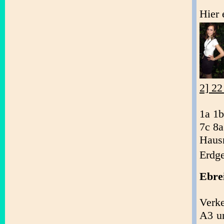
Hier 
2] 22
1a 1b
7c 8a
Haus
Erdg
Ebre
Verk
A3 un