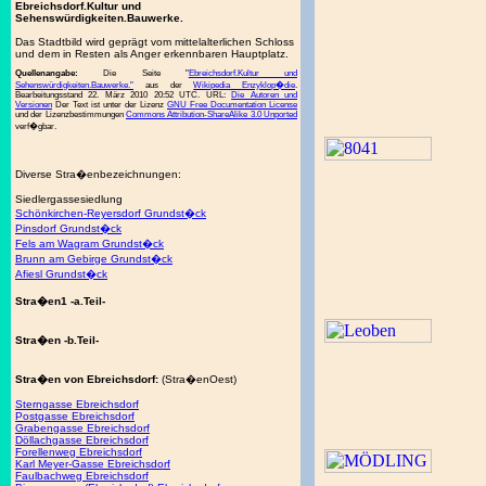
Ebreichsdorf.Kultur und
Sehenswürdigkeiten.Bauwerke.
Das Stadtbild wird geprägt vom mittelalterlichen Schloss
und dem in Resten als Anger erkennbaren Hauptplatz.
Quellenangabe:
Die Seite "
Ebreichsdorf.Kultur und
Sehenswürdigkeiten.Bauwerke."
aus der
Wikipedia Enzyklop�die
.
Bearbeitungsstand 22. März 2010 20:52 UTC. URL:
Die Autoren und
Versionen
Der Text ist unter der Lizenz
GNU Free Documentation License
und der Lizenzbestimmungen
Commons Attribution-ShareAlike 3.0 Unported
verf�gbar.
Diverse Stra�enbezeichnungen:
Siedlergassesiedlung
Schönkirchen-Reyersdorf Grundst�ck
Pinsdorf Grundst�ck
Fels am Wagram Grundst�ck
Brunn am Gebirge Grundst�ck
Afiesl Grundst�ck
Stra�en1 -a.Teil-
Stra�en -b.Teil-
Stra�en von Ebreichsdorf:
(Stra�enOest)
Sterngasse Ebreichsdorf
Postgasse Ebreichsdorf
Grabengasse Ebreichsdorf
Döllachgasse Ebreichsdorf
Forellenweg Ebreichsdorf
Karl Meyer-Gasse Ebreichsdorf
Faulbachweg Ebreichsdorf