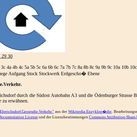
8 29 30
 3c 4a 4b 4c 5a 5b 5c 6a 6b 6c 7a 7b 7c 8a 8b 8c 9a 9b 9c 10a 10b 10c
iege Aufgang Stock Stockwerk Erdgescho� Ebene
e.Verkehr.
eichsdorf durch die Südost Autobahn A3 und die Ödenburger Strasse B
ie zu erwähnen.
Ebreichsdorf.Geografie.Verkehr."
aus der
Wikipedia Enzyklop�die
. Bearbeitung
Documentation License
und der Lizenzbestimmungen
Commons Attribution-ShareA