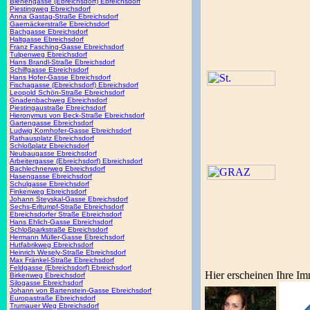
Bienengasse (Ebreichsdorf) Ebreichsdorf
Piestingweg Ebreichsdorf
Anna Gastag-Straße Ebreichsdorf
Gaernäckerstraße Ebreichsdorf
Bachgasse Ebreichsdorf
Haltgasse Ebreichsdorf
Franz Fasching-Gasse Ebreichsdorf
Tulpenweg Ebreichsdorf
Hans Brandl-Straße Ebreichsdorf
Schilfgasse Ebreichsdorf
Hans Hofer-Gasse Ebreichsdorf
Fischagasse (Ebreichsdorf) Ebreichsdorf
Leopold Schön-Straße Ebreichsdorf
Gnadenbachweg Ebreichsdorf
Piestingaustraße Ebreichsdorf
Hieronymus von Beck-Straße Ebreichsdorf
Gartengasse Ebreichsdorf
Ludwig Kornhofer-Gasse Ebreichsdorf
Rathausplatz Ebreichsdorf
Schloßplatz Ebreichsdorf
Neubaugasse Ebreichsdorf
Arbeitergasse (Ebreichsdorf) Ebreichsdorf
Bachlechnerweg Ebreichsdorf
Hasengasse Ebreichsdorf
Schulgasse Ebreichsdorf
Finkenweg Ebreichsdorf
Johann Steyskal-Gasse Ebreichsdorf
Sechs-Erltumpf-Straße Ebreichsdorf
Ebreichsdorfer Straße Ebreichsdorf
Hans Ehlich-Gasse Ebreichsdorf
Schloßparkstraße Ebreichsdorf
Hermann Müller-Gasse Ebreichsdorf
Hutfabrikweg Ebreichsdorf
Heinrich Wesely-Straße Ebreichsdorf
Max Fränkel-Straße Ebreichsdorf
Feldgasse (Ebreichsdorf) Ebreichsdorf
Hier erscheinen Ihre Im
Birkenweg Ebreichsdorf
Silogasse Ebreichsdorf
Johann von Bartenstein-Gasse Ebreichsdorf
Europastraße Ebreichsdorf
Trumauer Weg Ebreichsdorf