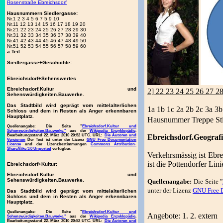
Rosenstraße Ebreichsdorf
Hausnummern Siedlergasse:
Nr.1 2 3 4 5 6 7 5 9 10
Nr.11 12 13 14 15 16 17 18 19 20
Nr.21 22 23 24 25 26 27 28 29 30
Nr.31 32 33 34 35 36 37 38 39 40
Nr.41 42 43 44 45 46 47 48 49 50
Nr.51 52 53 54 55 56 57 58 59 60
a.Teil
Siedlergasse+Geschichte:
Ebreichsdorf+Sehenswertes
Ebreichsdorf.Kultur und
2] 22 23 24 25 26 27 2
Sehenswürdigkeiten.Bauwerke.
Das Stadtbild wird geprägt vom mittelalterlichen
1a 1b 1c 2a 2b 2c 3a 3b
Schloss und dem in Resten als Anger erkennbaren
Hauptplatz.
Hausnummer Treppe St
Quellenangabe:
Die Seite "
Ebreichsdorf.Kultur und
Sehenswürdigkeiten.Bauwerke."
aus der
Wikipedia Enzyklopädie
.
Ebreichsdorf.Geografi
Bearbeitungsstand 22. März 2010 20:52 UTC. URL:
Die Autoren und
Versionen
Der Text ist unter der Lizenz
GNU Free Documentation
License
und der Lizenzbestimmungen
Commons Attribution-
ShareAlike 3.0 Unported
verfügbar.
Verkehrsmässig ist Ebr
ist die Pottendorfer Lin
Ebreichsdorf+Kultur:
Ebreichsdorf.Kultur und
Sehenswürdigkeiten.Bauwerke.
Quellenangabe:
Die Seite "
unter der Lizenz
GNU Free 
Das Stadtbild wird geprägt vom mittelalterlichen
Schloss und dem in Resten als Anger erkennbaren
Hauptplatz.
Quellenangabe:
Die Seite "
Ebreichsdorf.Kultur und
Angebote: 1. 2. extern
Sehenswürdigkeiten.Bauwerke."
aus der
Wikipedia Enzyklopädie
.
Bearbeitungsstand 22. März 2010 20:52 UTC. URL:
Die Autoren und