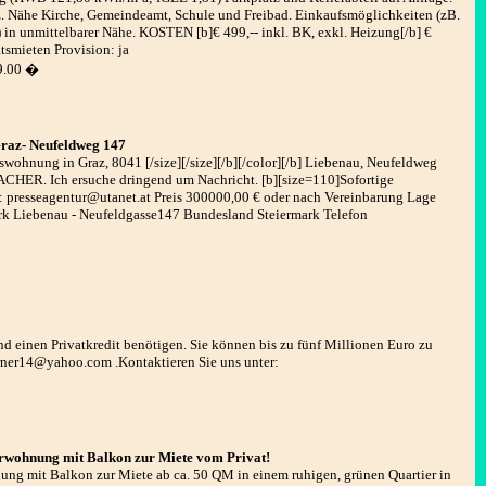
 Nähe Kirche, Gemeindeamt, Schule und Freibad. Einkaufsmöglichkeiten (zB.
.) in unmittelbarer Nähe. KOSTEN [b]€ 499,-- inkl. BK, exkl. Heizung[/b] €
smieten Provision: ja
9.00 �
z- Neufeldweg 147
wohnung in Graz, 8041 [/size][/size][/b][/color][/b] Liebenau, Neufeldweg
CHER. Ich ersuche dringend um Nachricht. [b][size=110]Sofortige
 presseagentur@utanet.at Preis 300000,00 € oder nach Vereinbarung Lage
 Liebenau - Neufeldgasse147 Bundesland Steiermark Telefon
end einen Privatkredit benötigen. Sie können bis zu fünf Millionen Euro zu
rner14@yahoo.com .Kontaktieren Sie uns unter:
rwohnung mit Balkon zur Miete vom Privat!
nung mit Balkon zur Miete ab ca. 50 QM in einem ruhigen, grünen Quartier in