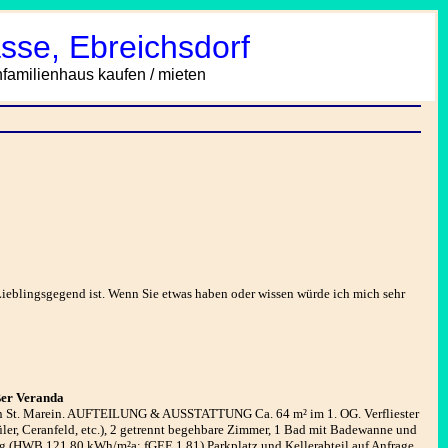
sse, Ebreichsdorf
amilienhaus kaufen / mieten
eblingsgegend ist. Wenn Sie etwas haben oder wissen würde ich mich sehr
ßer Veranda
on St. Marein. AUFTEILUNG & AUSSTATTUNG Ca. 64 m² im 1. OG. Verfliester
er, Ceranfeld, etc.), 2 getrennt begehbare Zimmer, 1 Bad mit Badewanne und
(HWB 121,80 kWh/m²a; fGEE 1,81) Parkplatz und Kellerabteil auf Anfrage.