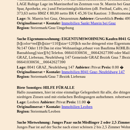
LAGE Ruhige Lage im Mareinerhof im Zentrum von St. Marein bei Graz.
Spar, Apotheke, etc.) und Freizeitmöglichkeiten (zB. Freibad, Cafés, etc
373,63 netto HMZ € 80,00 netto BK € 45,36 Ust Kaution: 3 Bruttomonat
Lage:
St. Marein bei Graz, Ortszentrum
Anbieter:
Gewerblich
Preis:
49
Originalinserat + Kontakt:
Immobilien Sankt Marein bei Graz
Region:
Steiermark/Graz Umgebung
Suche Eigentumswohnung: EIGENTUMSWOHNUNG Kaufen 8041 Gra
[b][color=red][b][size=110][size=120]Ich suche dringend eine Eigentums
Nr.147 Oder 119 Das ist eine Wohnanlage,erbaut von Baufirma KOHLBA
Barzahlung[/size][/b] Telefon. 06641030656__06642627390 oder Mail:
GRAZ, Liebenau, Neufeldweg 147 Gemeinde GRAZ Bezirk Graz 7.Bezirk
06641030656__06642627390
Lage:
8041 GRAZ_Neufeldweg 147
Anbieter:
Privat
Preis:
0.00 �
Originalinserat + Kontakt:
Immobilien 8041 Graz- Neufeldweg 147
Region:
Steiermark/Graz 7.Bezirk Liebenau
Biete Sonstiges: HILFE FÜR ALLE
Hallo zusammen, hier ist eine einmalige Gelegenheit für alle, die dring
niedrigen Zinsen und mit einfachen Bedingungen aufnehmen. robertwe
Lage:
Leoben
Anbieter:
Privat
Preis:
11.00 �
Originalinserat + Kontakt:
Immobilien Leoben
Region:
Steiermark/Leoben
Suche Mietwohnung: Junges Paar sucht Mödlinger 2 oder 2,5 Zimme
Junges Paar ist auf der Suche nach einer schönen 2 bis 2,5 Zimmer Woh