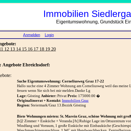
Immobilien Siedlerga
Eigentumswohnung, Grundstück Einf
Anmelden
Login
ngebote:
 11 12 13 14 15 16 17 18 19 20
:
Angebote Ebreichsdorf:
ebote:
Suche Eigentumswohnung: Corneliusweg Graz 17-22
Hallo suche eine 4 Zimmer Wohnung am Corneliusweg weil das meine Li
freuen wenn Sie sich bei mir melden.Danke Lg
Lage:
Gösting
Anbieter:
Privat
Preis:
175000.00 �
Originalinserat + Kontakt:
Immobilien Graz
Region:
Steiermark/Graz 13.Bezirk Gösting
Biete Wohnungen mieten: St. Marein Graz, schöne Wohnung mit gro
[b]2 Zimmer + Essküche + Veranda.[/b] Ruhige Lage im Ortszentrum v
Windfang und Vorraum, 1 große Essküche mit Einbauküche (Geschirrspül
Waschmaschinenanschluss, 1 WC mit Handwaschbecken. Zentralheizung 