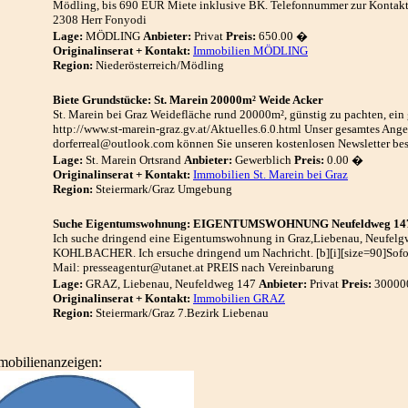
Mödling, bis 690 EUR Miete inklusive BK. Telefonnummer zur Kontakt
2308 Herr Fonyodi
Lage:
MÖDLING
Anbieter:
Privat
Preis:
650.00 �
Originalinserat + Kontakt:
Immobilien MÖDLING
Region:
Niederösterreich/Mödling
Biete Grundstücke: St. Marein 20000m² Weide Acker
St. Marein bei Graz Weidefläche rund 20000m², günstig zu pachten, ein
http://www.st-marein-graz.gv.at/Aktuelles.6.0.html Unser gesamtes Ange
dorferreal@outlook.com können Sie unseren kostenlosen Newsletter bes
Lage:
St. Marein Ortsrand
Anbieter:
Gewerblich
Preis:
0.00 �
Originalinserat + Kontakt:
Immobilien St. Marein bei Graz
Region:
Steiermark/Graz Umgebung
Suche Eigentumswohnung: EIGENTUMSWOHNUNG Neufeldweg 14
Ich suche dringend eine Eigentumswohnung in Graz,Liebenau, Neufelgw
KOHLBACHER. Ich ersuche dringend um Nachricht. [b][i][size=90]Sofo
Mail: presseagentur@utanet.at PREIS nach Vereinbarung
Lage:
GRAZ, Liebenau, Neufeldweg 147
Anbieter:
Privat
Preis:
30000
Originalinserat + Kontakt:
Immobilien GRAZ
Region:
Steiermark/Graz 7.Bezirk Liebenau
mobilienanzeigen: