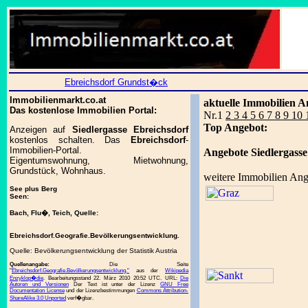
Ebreichsdorf Grundst�ck
Immobilienmarkt.co.at
aktuelle Immobilien A
Das kostenlose Immobilien Portal:
Nr.1
2 3 4 5 6 7 8 9 10
Top Angebot:
Anzeigen auf
Siedlergasse Ebreichsdorf
kostenlos schalten. Das
Ebreichsdorf
-
Immobilien-Portal.
Angebote Siedlergasse
Eigentumswohnung, Mietwohnung,
Grundstück, Wohnhaus.
weitere Immobilien Ang
See plus Berg
Seen:
Bach, Flu�, Teich, Quelle:
Ebreichsdorf.Geografie.Bevölkerungsentwicklung.
Quelle: Bevölkerungsentwicklung der Statistik Austria
Quellenangabe:
Die Seite
"
Ebreichsdorf.Geografie.Bevölkerungsentwicklung."
aus der
Wikipedia
Enzyklop�die
. Bearbeitungsstand 22. März 2010 20:52 UTC. URL:
Die
Autoren und Versionen
Der Text ist unter der Lizenz
GNU Free
Documentation License
und der Lizenzbestimmungen
Commons Attribution-
ShareAlike 3.0 Unported
verf�gbar.