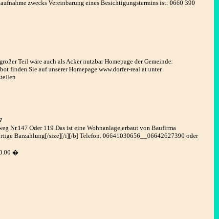
aufnahme zwecks Vereinbarung eines Besichtigungstermins ist: 0660 390
 großer Teil wäre auch als Acker nutzbar Homepage der Gemeinde:
bot finden Sie auf unserer Homepage www.dorfer-real.at unter
tellen
7
eg Nr.147 Oder 119 Das ist eine Wohnanlage,erbaut von Baufirma
rtige Barzahlung[/size][/i][/b] Telefon. 06641030656__06642627390 oder
0.00 �