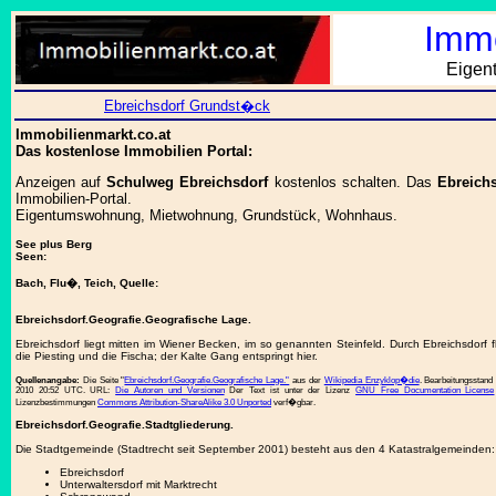
Immo
Eigen
Ebreichsdorf Grundst�ck
Immobilienmarkt.co.at
Das kostenlose Immobilien Portal:
Anzeigen auf
Schulweg Ebreichsdorf
kostenlos schalten. Das
Ebreich
Immobilien-Portal.
Eigentumswohnung, Mietwohnung, Grundstück, Wohnhaus.
See plus Berg
Seen:
Bach, Flu�, Teich, Quelle:
Ebreichsdorf.Geografie.Geografische Lage.
Ebreichsdorf liegt mitten im Wiener Becken, im so genannten Steinfeld. Durch Ebreichsdorf f
die Piesting und die Fischa; der Kalte Gang entspringt hier.
Quellenangabe:
Die Seite "
Ebreichsdorf.Geografie.Geografische Lage."
aus der
Wikipedia Enzyklop�die
. Bearbeitungsstand
2010 20:52 UTC. URL:
Die Autoren und Versionen
Der Text ist unter der Lizenz
GNU Free Documentation License
Lizenzbestimmungen
Commons Attribution-ShareAlike 3.0 Unported
verf�gbar.
Ebreichsdorf.Geografie.Stadtgliederung.
Die Stadtgemeinde (Stadtrecht seit September 2001) besteht aus den 4 Katastralgemeinden:
Ebreichsdorf
Unterwaltersdorf mit Marktrecht