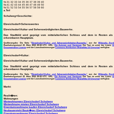
Nr.31 32 33 34 35 36 37 38 39 40
Nr.41 42 43 44 45 46 47 48 49 50
Nr.51 52 53 54 55 56 57 58 59 60
a.Teil
Schulweg+Geschichte:
Ebreichsdorf+Sehenswertes
Ebreichsdorf.Kultur und Sehenswürdigkeiten.Bauwerke.
Das Stadtbild wird geprägt vom mittelalterlichen Schloss und dem in Resten als
erkennbaren Hauptplatz.
Quellenangabe:
Die Seite "
Ebreichsdorf.Kultur und Sehenswürdigkeiten.Bauwerke."
aus der
Wikipedia Enzy
Bearbeitungsstand 22. März 2010 20:52 UTC. URL:
Die Autoren und Versionen
Der Text ist unter der Lizenz
G
Documentation License
und der Lizenzbestimmungen
Commons Attribution-ShareAlike 3.0 Unported
verfügbar.
Ebreichsdorf+Kultur:
Ebreichsdorf.Kultur und Sehenswürdigkeiten.Bauwerke.
Das Stadtbild wird geprägt vom mittelalterlichen Schloss und dem in Resten als
erkennbaren Hauptplatz.
Quellenangabe:
Die Seite "
Ebreichsdorf.Kultur und Sehenswürdigkeiten.Bauwerke."
aus der
Wikipedia Enzy
Bearbeitungsstand 22. März 2010 20:52 UTC. URL:
Die Autoren und Versionen
Der Text ist unter der Lizenz
G
Documentation License
und der Lizenzbestimmungen
Commons Attribution-ShareAlike 3.0 Unported
verfügbar.
Markt:
Realit�ten:
Wohnungen
Mietwohnungen Ebreichsdorf Schulweg
Mietwohnung mieten Ebreichsdorf Schulweg
Eigentumswohnung kaufen Ebreichsdorf Schulweg
Neubauprojekt Bautr�ger Ebreichsdorf Schulweg
Eigentumswohnung Ebreichsdorf Schulweg