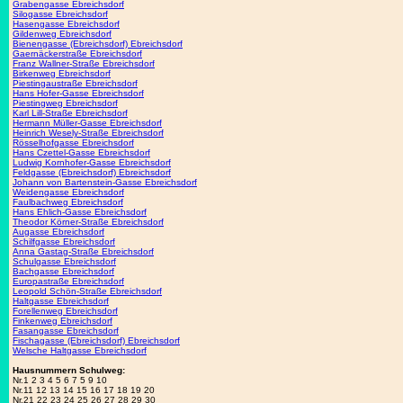
Grabengasse Ebreichsdorf
Silogasse Ebreichsdorf
Hasengasse Ebreichsdorf
Gildenweg Ebreichsdorf
Bienengasse (Ebreichsdorf) Ebreichsdorf
Gaernäckerstraße Ebreichsdorf
Franz Wallner-Straße Ebreichsdorf
Birkenweg Ebreichsdorf
Piestingaustraße Ebreichsdorf
Hans Hofer-Gasse Ebreichsdorf
Piestingweg Ebreichsdorf
Karl Lill-Straße Ebreichsdorf
Hermann Müller-Gasse Ebreichsdorf
Heinrich Wesely-Straße Ebreichsdorf
Rösselhofgasse Ebreichsdorf
Hans Czettel-Gasse Ebreichsdorf
Ludwig Kornhofer-Gasse Ebreichsdorf
Feldgasse (Ebreichsdorf) Ebreichsdorf
Johann von Bartenstein-Gasse Ebreichsdorf
Weidengasse Ebreichsdorf
Faulbachweg Ebreichsdorf
Hans Ehlich-Gasse Ebreichsdorf
Theodor Körner-Straße Ebreichsdorf
Augasse Ebreichsdorf
Schilfgasse Ebreichsdorf
Anna Gastag-Straße Ebreichsdorf
Schulgasse Ebreichsdorf
Bachgasse Ebreichsdorf
Europastraße Ebreichsdorf
Leopold Schön-Straße Ebreichsdorf
Haltgasse Ebreichsdorf
Forellenweg Ebreichsdorf
Finkenweg Ebreichsdorf
Fasangasse Ebreichsdorf
Fischagasse (Ebreichsdorf) Ebreichsdorf
Welsche Haltgasse Ebreichsdorf
Hausnummern Schulweg:
Nr.1 2 3 4 5 6 7 5 9 10
Nr.11 12 13 14 15 16 17 18 19 20
Nr.21 22 23 24 25 26 27 28 29 30