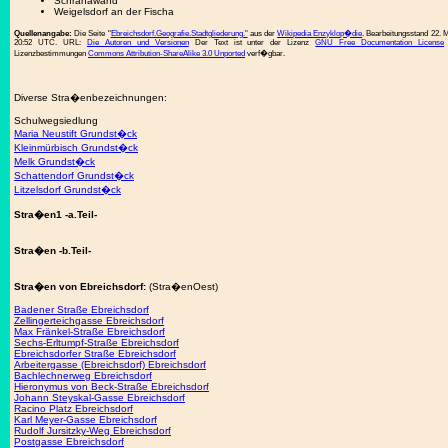
Schranawand
Weigelsdorf an der Fischa
Quellenangabe:
Die Seite "
Ebreichsdorf.Geografie.Stadtgliederung."
aus der
Wikipedia Enzyklop�die
. Bearbeitungsstand 22. 
20:52 UTC. URL:
Die Autoren und Versionen
Der Text ist unter der Lizenz
GNU Free Documentation License
Lizenzbestimmungen
Commons Attribution-ShareAlike 3.0 Unported
verf�gbar.
Diverse Stra�enbezeichnungen:
Schulwegsiedlung
Maria Neustift Grundst�ck
Kleinmürbisch Grundst�ck
Melk Grundst�ck
Schattendorf Grundst�ck
Litzelsdorf Grundst�ck
Stra�en1 -a.Teil-
Stra�en -b.Teil-
Stra�en von Ebreichsdorf:
(Stra�enOest)
Badener Straße Ebreichsdorf
Zellingerteichgasse Ebreichsdorf
Max Fränkel-Straße Ebreichsdorf
Sechs-Erltumpf-Straße Ebreichsdorf
Ebreichsdorfer Straße Ebreichsdorf
Arbeitergasse (Ebreichsdorf) Ebreichsdorf
Bachlechnerweg Ebreichsdorf
Hieronymus von Beck-Straße Ebreichsdorf
Johann Steyskal-Gasse Ebreichsdorf
Racino Platz Ebreichsdorf
Karl Meyer-Gasse Ebreichsdorf
Rudolf Jursitzky-Weg Ebreichsdorf
Postgasse Ebreichsdorf