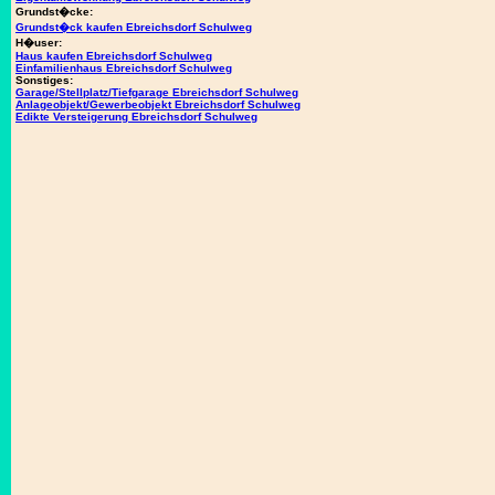
Grundst�cke:
Grundst�ck kaufen Ebreichsdorf Schulweg
H�user:
Haus kaufen Ebreichsdorf Schulweg
Einfamilienhaus Ebreichsdorf Schulweg
Sonstiges:
Garage/Stellplatz/Tiefgarage Ebreichsdorf Schulweg
Anlageobjekt/Gewerbeobjekt Ebreichsdorf Schulweg
Edikte Versteigerung Ebreichsdorf Schulweg