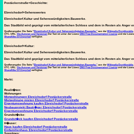
Postäckerstraße+Geschichte:
Ebreichsdorf+Sehenswertes
Ebreichsdorf.Kultur und Sehenswürdigkeiten.Bauwerke.
Das Stadtbild wird geprägt vom mittelalterlichen Schloss und dem in Resten als Anger e
Quellenangabe:
Die Seite "
Ebreichsdorf.Kultur und Sehenswürdigkeiten.Bauwerke."
aus der
Wikipedia Enzyklopädie
UTC. URL:
Die Autoren und Versionen
Der Text ist unter der Lizenz
GNU Free Documentation License
und der Lize
ShareAlike 3.0 Unported
verfügbar.
Ebreichsdorf+Kultur:
Ebreichsdorf.Kultur und Sehenswürdigkeiten.Bauwerke.
Das Stadtbild wird geprägt vom mittelalterlichen Schloss und dem in Resten als Anger e
Quellenangabe:
Die Seite "
Ebreichsdorf.Kultur und Sehenswürdigkeiten.Bauwerke."
aus der
Wikipedia Enzyklopädie
UTC. URL:
Die Autoren und Versionen
Der Text ist unter der Lizenz
GNU Free Documentation License
und der Lize
ShareAlike 3.0 Unported
verfügbar.
Markt:
Realit�ten:
Wohnungen
Mietwohnungen Ebreichsdorf Postäckerstraße
Mietwohnung mieten Ebreichsdorf Postäckerstraße
Eigentumswohnung kaufen Ebreichsdorf Postäckerstraße
Neubauprojekt Bautr�ger Ebreichsdorf Postäckerstraße
Eigentumswohnung Ebreichsdorf Postäckerstraße
Grundst�cke:
Grundst�ck kaufen Ebreichsdorf Postäckerstraße
H�user:
Haus kaufen Ebreichsdorf Postäckerstraße
Einfamilienhaus Ebreichsdorf Postäckerstraße
Sonstiges: