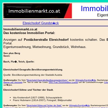
Immobil
Eigen
Ebreichsdorf Grundst�ck
Immobilienmarkt.co.at
Das kostenlose Immobilien Portal:
Anzeigen auf
Postäckerstraße Ebreichsdorf
kostenlos schalten. Das
Portal.
Eigentumswohnung, Mietwohnung, Grundstück, Wohnhaus.
See plus Berg
Seen:
Bach, Flu�, Teich, Quelle:
Ebreichsdorf.Geografie.Bevölkerungsentwicklung.
Quelle: Bevölkerungsentwicklung der Statistik Austria
Quellenangabe:
Die Seite "
Ebreichsdorf.Geografie.Bevölkerungsentwicklung."
aus der
Wikipedia Enzyklop�die
. Bearbeitung
Autoren und Versionen
Der Text ist unter der Lizenz
GNU Free Documentation License
und der Lizenzbestimmungen
Comm
verf�gbar.
Ebreichsdorf.Söhne und Töchter der Stadt.
Ida Krottendorf (1927-1998), Schauspielerin
Franz Hubmann (1914-2007), Fotograf, Bildjournalist
Quellenangabe:
Die Seite "
Ebreichsdorf.Söhne und Töchter der Stadt."
aus der
Wikipedia Enzyklop�die
. Bearbeitungsstand 