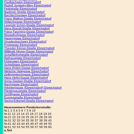
Faulbachweg Ebreichsdorf
Rudolf Jursitzky-Weg Ebreichsdorf
Feldstraße Ebreichsdorf
Badener Straße Ebreichsdorf
Bachlechnerweg Ebreichsdorf
Franz Wallner-Straße Ebreichsdorf
Döllachgasse Ebreichsdorf
Leopold Schön-Straße Ebreichsdorf
Hans Brandl-Straße Ebreichsdorf
Franz Fasching-Gasse Ebreichsdorf
Rösselhofgasse Ebreichsdorf
Hasengasse Ebreichsdorf
Gnadenbachweg Ebreichsdorf
Postgasse Ebreichsdorf
Theodor Körner-Straße Ebreichsdorf
Willibald Hinger-Gasse Ebreichsdorf
Schafflerhofstraße Ebreichsdorf
Rathausplatz Ebreichsdorf
Finkenweg Ebreichsdorf
Schloßplatz Ebreichsdorf
Hans Ehlich-Gasse Ebreichsdorf
Welsche Haltgasse Ebreichsdorf
Zellingerteichgasse Ebreichsdorf
Hans Hofer-Gasse Ebreichsdorf
Anna Gastag-Straße Ebreichsdorf
Bachgasse Ebreichsdorf
Arbeitergasse (Ebreichsdorf) Ebreichsdorf
Piestingaustraße Ebreichsdorf
Schilfgasse Ebreichsdorf
Europastraße Ebreichsdorf
Sechs-Erltumpf-Straße Ebreichsdorf
Hausnummern Postäckerstraße:
Nr.1 2 3 4 5 6 7 5 9 10
Nr.11 12 13 14 15 16 17 18 19 20
Nr.21 22 23 24 25 26 27 28 29 30
Nr.31 32 33 34 35 36 37 38 39 40
Nr.41 42 43 44 45 46 47 48 49 50
Nr.51 52 53 54 55 56 57 58 59 60
a.Teil