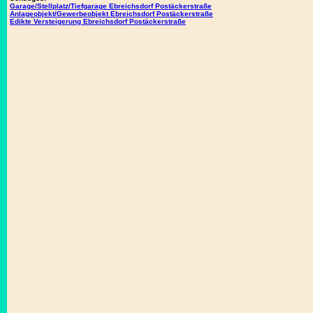
Garage/Stellplatz/Tiefgarage Ebreichsdorf Postäckerstraße
Anlageobjekt/Gewerbeobjekt Ebreichsdorf Postäckerstraße
Edikte Versteigerung Ebreichsdorf Postäckerstraße