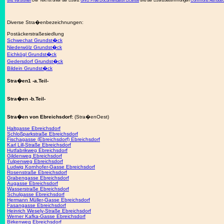
und Versionen
Der Text ist unter der Lizenz
GNU Free Documentation License
und der Lizenzbestimmungen
Commons Attributio
Diverse Stra�enbezeichnungen:
Postäckerstraßesiedlung
Schwechat Grundst�ck
Niederwölz Grundst�ck
Eichkögl Grundst�ck
Gedersdorf Grundst�ck
Bildein Grundst�ck
Stra�en1 -a.Teil-
Stra�en -b.Teil-
Stra�en von Ebreichsdorf:
(Stra�enOest)
Haltgasse Ebreichsdorf
Schloßparkstraße Ebreichsdorf
Fischagasse (Ebreichsdorf) Ebreichsdorf
Karl Lill-Straße Ebreichsdorf
Hutfabrikweg Ebreichsdorf
Gildenweg Ebreichsdorf
Tulpenweg Ebreichsdorf
Ludwig Kornhofer-Gasse Ebreichsdorf
Rosenstraße Ebreichsdorf
Grabengasse Ebreichsdorf
Augasse Ebreichsdorf
Wasserstraße Ebreichsdorf
Schulgasse Ebreichsdorf
Hermann Müller-Gasse Ebreichsdorf
Fasangasse Ebreichsdorf
Heinrich Wesely-Straße Ebreichsdorf
Werner Kafka-Gasse Ebreichsdorf
Birkenweg Ebreichsdorf