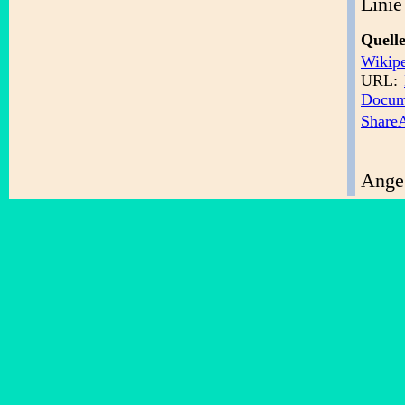
Linie
Quel
Wikip
URL:
Docum
ShareA
Angeb