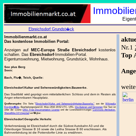
Immobilie
Eigen
Ebreichsdorf Grundst�ck
Immobilienmarkt.co.at
aktu
Das kostenlose Immobilien Portal:
Nr.1
Anzeigen auf
MEC-Europa Straße Ebreichsdorf
kostenlos
Top 
schalten. Das
Ebreichsdorf
-Immobilien-Portal.
Eigentumswohnung, Mietwohnung, Grundstück, Wohnhaus.
See plus Berg
Ange
Seen:
Bach, Flu�, Teich, Quelle:
weite
Ebreichsdorf.Kultur und Sehenswürdigkeiten.Bauwerke.
Das Stadtbild wird geprägt vom mittelalterlichen Schloss und dem in Resten als
Anger erkennbaren Hauptplatz.
Quellenangabe:
Die Seite "
Ebreichsdorf.Kultur und Sehenswürdigkeiten.Bauwerke."
aus der
Wikipedia
Enzyklop�die
. Bearbeitungsstand 22. März 2010 20:52 UTC. URL:
Die Autoren und Versionen
Der Text ist
unter der Lizenz
GNU Free Documentation License
und der Lizenzbestimmungen
Commons Attribution-
ShareAlike 3.0 Unported
verf�gbar.
Ebreichsdorf.Geografie.Verkehr.
Verkehrsmässig ist Ebreichsdorf durch die Südost Autobahn A3 und die
Ödenburger Strasse B 16 sowie die Leitha Strasse B 60 erschlossen. Als
Bahnverbindung ist die Pottendorfer Linie zu erwähnen.