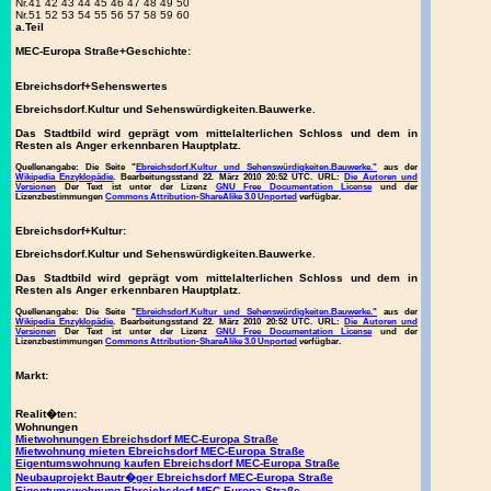
Nr.41 42 43 44 45 46 47 48 49 50
Nr.51 52 53 54 55 56 57 58 59 60
a.Teil
MEC-Europa Straße+Geschichte:
Ebreichsdorf+Sehenswertes
Ebreichsdorf.Kultur und Sehenswürdigkeiten.Bauwerke.
Das Stadtbild wird geprägt vom mittelalterlichen Schloss und dem in
Resten als Anger erkennbaren Hauptplatz.
Quellenangabe:
Die Seite "
Ebreichsdorf.Kultur und Sehenswürdigkeiten.Bauwerke."
aus der
Wikipedia Enzyklopädie
. Bearbeitungsstand 22. März 2010 20:52 UTC. URL:
Die Autoren und
Versionen
Der Text ist unter der Lizenz
GNU Free Documentation License
und der
Lizenzbestimmungen
Commons Attribution-ShareAlike 3.0 Unported
verfügbar.
Ebreichsdorf+Kultur:
Ebreichsdorf.Kultur und Sehenswürdigkeiten.Bauwerke.
Das Stadtbild wird geprägt vom mittelalterlichen Schloss und dem in
Resten als Anger erkennbaren Hauptplatz.
Quellenangabe:
Die Seite "
Ebreichsdorf.Kultur und Sehenswürdigkeiten.Bauwerke."
aus der
Wikipedia Enzyklopädie
. Bearbeitungsstand 22. März 2010 20:52 UTC. URL:
Die Autoren und
Versionen
Der Text ist unter der Lizenz
GNU Free Documentation License
und der
Lizenzbestimmungen
Commons Attribution-ShareAlike 3.0 Unported
verfügbar.
Markt:
Realit�ten:
Wohnungen
Mietwohnungen Ebreichsdorf MEC-Europa Straße
Mietwohnung mieten Ebreichsdorf MEC-Europa Straße
Eigentumswohnung kaufen Ebreichsdorf MEC-Europa Straße
Neubauprojekt Bautr�ger Ebreichsdorf MEC-Europa Straße
Eigentumswohnung Ebreichsdorf MEC-Europa Straße