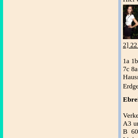
2] 22
1a 1b
7c 8a
Haus
Erdg
Ebre
Verk
A3 un
B 60