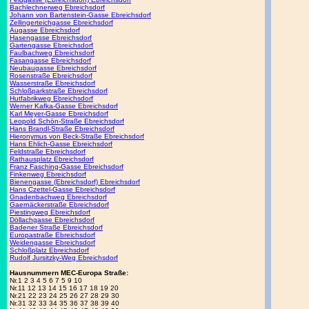
Bachlechnerweg Ebreichsdorf
Johann von Bartenstein-Gasse Ebreichsdorf
Zellingerteichgasse Ebreichsdorf
Augasse Ebreichsdorf
Hasengasse Ebreichsdorf
Gartengasse Ebreichsdorf
Faulbachweg Ebreichsdorf
Fasangasse Ebreichsdorf
Neubaugasse Ebreichsdorf
Rosenstraße Ebreichsdorf
Wasserstraße Ebreichsdorf
Schloßparkstraße Ebreichsdorf
Hutfabrikweg Ebreichsdorf
Werner Kafka-Gasse Ebreichsdorf
Karl Meyer-Gasse Ebreichsdorf
Leopold Schön-Straße Ebreichsdorf
Hans Brandl-Straße Ebreichsdorf
Hieronymus von Beck-Straße Ebreichsdorf
Hans Ehlich-Gasse Ebreichsdorf
Feldstraße Ebreichsdorf
Rathausplatz Ebreichsdorf
Franz Fasching-Gasse Ebreichsdorf
Finkenweg Ebreichsdorf
Bienengasse (Ebreichsdorf) Ebreichsdorf
Hans Czettel-Gasse Ebreichsdorf
Gnadenbachweg Ebreichsdorf
Gaernäckerstraße Ebreichsdorf
Piestingweg Ebreichsdorf
Döllachgasse Ebreichsdorf
Badener Straße Ebreichsdorf
Europastraße Ebreichsdorf
Weidengasse Ebreichsdorf
Schloßplatz Ebreichsdorf
Rudolf Jursitzky-Weg Ebreichsdorf
Hausnummern MEC-Europa Straße:
Nr.1 2 3 4 5 6 7 5 9 10
Nr.11 12 13 14 15 16 17 18 19 20
Nr.21 22 23 24 25 26 27 28 29 30
Nr.31 32 33 34 35 36 37 38 39 40