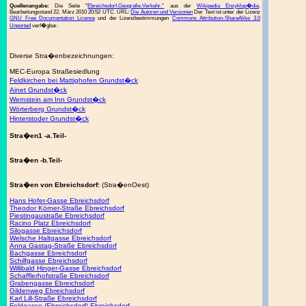
Quellenangabe:
Die Seite "
Ebreichsdorf.Geografie.Verkehr."
aus der
Wikipedia Enzyklop�die
.
Bearbeitungsstand 22. März 2010 20:52 UTC. URL:
Die Autoren und Versionen
Der Text ist unter der Lizenz
GNU Free Documentation License
und der Lizenzbestimmungen
Commons Attribution-ShareAlike 3.0
Unported
verf�gbar.
Diverse Stra�enbezeichnungen:
MEC-Europa Straßesiedlung
Feldkirchen bei Mattighofen Grundst�ck
Ainet Grundst�ck
Wernstein am Inn Grundst�ck
Wörterberg Grundst�ck
Hinterstoder Grundst�ck
Stra�en1 -a.Teil-
Stra�en -b.Teil-
Stra�en von Ebreichsdorf:
(Stra�enOest)
Hans Hofer-Gasse Ebreichsdorf
Theodor Körner-Straße Ebreichsdorf
Piestingaustraße Ebreichsdorf
Racino Platz Ebreichsdorf
Silogasse Ebreichsdorf
Welsche Haltgasse Ebreichsdorf
Anna Gastag-Straße Ebreichsdorf
Bachgasse Ebreichsdorf
Schilfgasse Ebreichsdorf
Willibald Hinger-Gasse Ebreichsdorf
Schafflerhofstraße Ebreichsdorf
Grabengasse Ebreichsdorf
Gildenweg Ebreichsdorf
Karl Lill-Straße Ebreichsdorf
Feldgasse (Ebreichsdorf) Ebreichsdorf