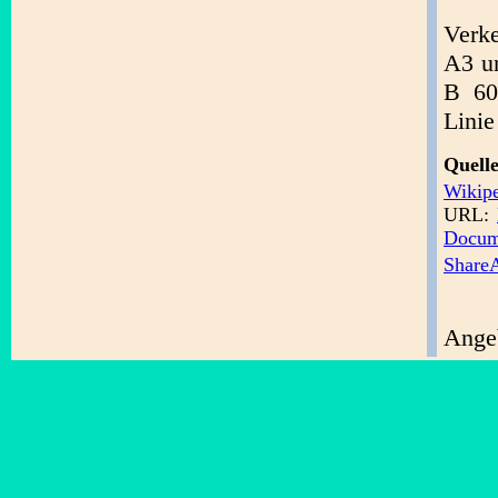
Verk
A3 un
B 60
Linie
Quel
Wikip
URL:
Docum
ShareA
Angeb