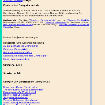
ShareAlike 3.0 Unported
verf�gbar.
Ebreichsdorf.Geografie.Verkehr.
Verkehrsmässig ist Ebreichsdorf durch die Südost Autobahn A3 und die
Ödenburger Strasse B 16 sowie die Leitha Strasse B 60 erschlossen. Als
Bahnverbindung ist die Pottendorfer Linie zu erwähnen.
Quellenangabe:
Die Seite "
Ebreichsdorf.Geografie.Verkehr."
aus der
Wikipedia Enzyklop�die
.
Bearbeitungsstand 22. März 2010 20:52 UTC. URL:
Die Autoren und Versionen
Der Text ist unter der Lizenz
GNU Free Documentation License
und der Lizenzbestimmungen
Commons Attribution-ShareAlike 3.0
Unported
verf�gbar.
Diverse Stra�enbezeichnungen:
Hauptplatz (Unterwaltersdorf)siedlung
Au am Leithaberge Grundst�ck
Grünburg Grundst�ck
Haidershofen Grundst�ck
Sankt Marein bei Knittelfeld Grundst�ck
Maria Rain Grundst�ck
Stra�en1 -a.Teil-
Stra�en -b.Teil-
Stra�en von Ebreichsdorf:
(Stra�enOest)
Hans Hofer-Gasse Ebreichsdorf
Theodor Körner-Straße Ebreichsdorf
Piestingaustraße Ebreichsdorf
Racino Platz Ebreichsdorf
Silogasse Ebreichsdorf
Welsche Haltgasse Ebreichsdorf
Anna Gastag-Straße Ebreichsdorf