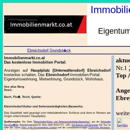
Immobili
Eigentum
Ebreichsdorf Grundst�ck
Immobilienmarkt.co.at
aktu
Das kostenlose Immobilien Portal:
Nr.1
Anzeigen auf
Hauptplatz (Unterwaltersdorf) Ebreichsdorf
Top 
kostenlos schalten. Das
Ebreichsdorf
-Immobilien-Portal.
Eigentumswohnung, Mietwohnung, Grundstück, Wohnhaus.
See plus Berg
Ange
Seen:
Ebre
Bach, Flu�, Teich, Quelle:
Ebreichsdorf.Kultur und Sehenswürdigkeiten.Bauwerke.
weite
Das Stadtbild wird geprägt vom mittelalterlichen Schloss und dem in Resten als
Anger erkennbaren Hauptplatz.
Quellenangabe:
Die Seite "
Ebreichsdorf.Kultur und Sehenswürdigkeiten.Bauwerke."
aus der
Wikipedia
Enzyklop�die
. Bearbeitungsstand 22. März 2010 20:52 UTC. URL:
Die Autoren und Versionen
Der Text ist
unter der Lizenz
GNU Free Documentation License
und der Lizenzbestimmungen
Commons Attribution-