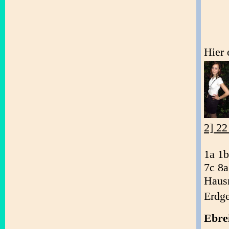
Hier 
2] 22
1a 1b
7c 8a
Haus
Erdg
Ebre