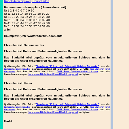
Rudolf Jursitzky-Weg Ebreichsdorf
Hausnummern Hauptplatz (Unterwaltersdorf):
Nr.1 2 3 4 5 6 7 5 9 10
Nr.11 12 13 14 15 16 17 18 19 20
Nr.21 22 23 24 25 26 27 28 29 30
Nr.31 32 33 34 35 36 37 38 39 40
Nr.41 42 43 44 45 46 47 48 49 50
Nr.51 52 53 54 55 56 57 58 59 60
a.Teil
Hauptplatz (Unterwaltersdorf)+Geschichte:
Ebreichsdorf+Sehenswertes
Ebreichsdorf.Kultur und Sehenswürdigkeiten.Bauwerke.
Das Stadtbild wird geprägt vom mittelalterlichen Schloss und dem in
Resten als Anger erkennbaren Hauptplatz.
Quellenangabe:
Die Seite "
Ebreichsdorf.Kultur und Sehenswürdigkeiten.Bauwerke."
aus der
Wikipedia Enzyklopädie
. Bearbeitungsstand 22. März 2010 20:52 UTC. URL:
Die Autoren und
Versionen
Der Text ist unter der Lizenz
GNU Free Documentation License
und der
Lizenzbestimmungen
Commons Attribution-ShareAlike 3.0 Unported
verfügbar.
Ebreichsdorf+Kultur:
Ebreichsdorf.Kultur und Sehenswürdigkeiten.Bauwerke.
Das Stadtbild wird geprägt vom mittelalterlichen Schloss und dem in
Resten als Anger erkennbaren Hauptplatz.
Quellenangabe:
Die Seite "
Ebreichsdorf.Kultur und Sehenswürdigkeiten.Bauwerke."
aus der
Wikipedia Enzyklopädie
. Bearbeitungsstand 22. März 2010 20:52 UTC. URL:
Die Autoren und
Versionen
Der Text ist unter der Lizenz
GNU Free Documentation License
und der
Lizenzbestimmungen
Commons Attribution-ShareAlike 3.0 Unported
verfügbar.
Markt: