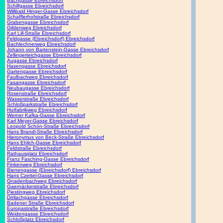
Bachgasse Ebreichsdorf
Schilfgasse Ebreichsdorf
Willibald Hinger-Gasse Ebreichsdorf
Schafflerhofstraße Ebreichsdorf
Grabengasse Ebreichsdorf
Gildenweg Ebreichsdorf
Karl Lill-Straße Ebreichsdorf
Feldgasse (Ebreichsdorf) Ebreichsdorf
Bachlechnerweg Ebreichsdorf
Johann von Bartenstein-Gasse Ebreichsdorf
Zellingerteichgasse Ebreichsdorf
Augasse Ebreichsdorf
Hasengasse Ebreichsdorf
Gartengasse Ebreichsdorf
Faulbachweg Ebreichsdorf
Fasangasse Ebreichsdorf
Neubaugasse Ebreichsdorf
Rosenstraße Ebreichsdorf
Wasserstraße Ebreichsdorf
Schloßparkstraße Ebreichsdorf
Hutfabrikweg Ebreichsdorf
Werner Kafka-Gasse Ebreichsdorf
Karl Meyer-Gasse Ebreichsdorf
Leopold Schön-Straße Ebreichsdorf
Hans Brandl-Straße Ebreichsdorf
Hieronymus von Beck-Straße Ebreichsdorf
Hans Ehlich-Gasse Ebreichsdorf
Feldstraße Ebreichsdorf
Rathausplatz Ebreichsdorf
Franz Fasching-Gasse Ebreichsdorf
Finkenweg Ebreichsdorf
Bienengasse (Ebreichsdorf) Ebreichsdorf
Hans Czettel-Gasse Ebreichsdorf
Gnadenbachweg Ebreichsdorf
Gaernäckerstraße Ebreichsdorf
Piestingweg Ebreichsdorf
Döllachgasse Ebreichsdorf
Badener Straße Ebreichsdorf
Europastraße Ebreichsdorf
Weidengasse Ebreichsdorf
Schloßplatz Ebreichsdorf