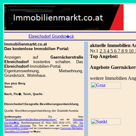
Ebreichsdorf Grundst�ck
Immobilienmarkt.co.at
aktuelle Immobilien A
Das kostenlose Immobilien Portal:
Nr.1
2 3 4 5 6 7 8 9 10
Top Angebot:
Anzeigen auf
Gaernäckerstraße
Ebreichsdorf
kostenlos schalten. Das
Ebreichsdorf
-Immobilien-Portal.
Angebote Gaernäckers
Eigentumswohnung, Mietwohnung,
Grundstück, Wohnhaus.
weitere Immobilien Ang
See plus Berg
Seen:
Bach, Flu�, Teich, Quelle:
Ebreichsdorf.Geografie.Bevölkerungsentwicklung.
Quelle: Bevölkerungsentwicklung der Statistik Austria
Quellenangabe:
Die Seite
"
Ebreichsdorf.Geografie.Bevölkerungsentwicklung."
aus der
Wikipedia
Enzyklop�die
. Bearbeitungsstand 22. März 2010 20:52 UTC. URL:
Die
Autoren und Versionen
Der Text ist unter der Lizenz
GNU Free
Documentation License
und der Lizenzbestimmungen
Commons Attribution-
ShareAlike 3.0 Unported
verf�gbar.