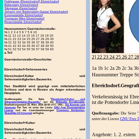
Feldgasse (Ebreichsdorf) Ebreichsdorf
Birkenweg Ebreichsdorf
Silogasse Ebreichsdorf
Johann von Bartenstein-Gasse Ebreichsdorf
Europastraße Ebreichsdorf
Trumauer Weg Ebreichsdorf
Rosenstraße Ebreichsdorf
Hausnummern Gaernäckerstraße:
Nr.1 2 3 4 5 6 7 5 9 10
Nr.11 12 13 14 15 16 17 18 19 20
Nr.21 22 23 24 25 26 27 28 29 30
Nr.31 32 33 34 35 36 37 38 39 40
Nr.41 42 43 44 45 46 47 48 49 50
Nr.51 52 53 54 55 56 57 58 59 60
a.Teil
2] 22 23 24 25 26 27 2
Gaernäckerstraße+Geschichte:
1a 1b 1c 2a 2b 2c 3a 3b
Ebreichsdorf+Sehenswertes
Hausnummer Treppe St
Ebreichsdorf.Kultur und
Sehenswürdigkeiten.Bauwerke.
Ebreichsdorf.Geografi
Das Stadtbild wird geprägt vom mittelalterlichen
Schloss und dem in Resten als Anger erkennbaren
Hauptplatz.
Verkehrsmässig ist Ebr
Quellenangabe:
Die Seite "
Ebreichsdorf.Kultur und
ist die Pottendorfer Lin
Sehenswürdigkeiten.Bauwerke."
aus der
Wikipedia Enzyklopädie
.
Bearbeitungsstand 22. März 2010 20:52 UTC. URL:
Die Autoren und
Versionen
Der Text ist unter der Lizenz
GNU Free Documentation
License
und der Lizenzbestimmungen
Commons Attribution-
Quellenangabe:
Die Seite "
ShareAlike 3.0 Unported
verfügbar.
unter der Lizenz
GNU Free 
Ebreichsdorf+Kultur:
Ebreichsdorf.Kultur und
Sehenswürdigkeiten.Bauwerke.
Angebote: 1. 2. extern