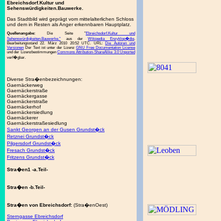
Ebreichsdorf.Kultur und
Sehenswürdigkeiten.Bauwerke.
Das Stadtbild wird geprägt vom mittelalterlichen Schloss
und dem in Resten als Anger erkennbaren Hauptplatz.
Quellenangabe:
Die Seite "
Ebreichsdorf.Kultur und
Sehenswürdigkeiten.Bauwerke."
aus der
Wikipedia Enzyklop�die
.
Bearbeitungsstand 22. März 2010 20:52 UTC. URL:
Die Autoren und
Versionen
Der Text ist unter der Lizenz
GNU Free Documentation License
und der Lizenzbestimmungen
Commons Attribution-ShareAlike 3.0 Unported
verf�gbar.
Diverse Stra�enbezeichnungen:
Gaernäckerweg
Gaernäckerstraße
Gaernäckergasse
Gaernäckerstraße
Gaernäckerhof
Gaernäckersiedlung
Gaernäckerer
Gaernäckerstraßesiedlung
Sankt Georgen an der Gusen Grundst�ck
Retznei Grundst�ck
Pilgersdorf Grundst�ck
Fresach Grundst�ck
Fritzens Grundst�ck
Stra�en1 -a.Teil-
Stra�en -b.Teil-
Stra�en von Ebreichsdorf:
(Stra�enOest)
Sterngasse Ebreichsdorf