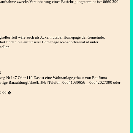
aufnahme zwecks Vereinbarung eines Besichtigungstermins ist: 0660 390
 großer Teil wäre auch als Acker nutzbar Homepage der Gemeinde:
bot finden Sie auf unserer Homepage www.dorfer-real.at unter
tellen
7
eg Nr.147 Oder 119 Das ist eine Wohnanlage,erbaut von Baufirma
rtige Barzahlung[/size][/i][/b] Telefon. 06641030656__06642627390 oder
0.00 �