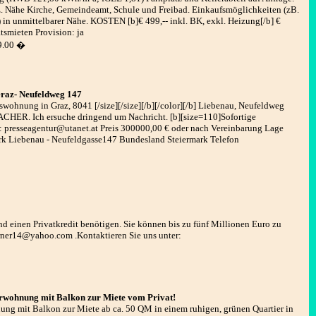
 Nähe Kirche, Gemeindeamt, Schule und Freibad. Einkaufsmöglichkeiten (zB.
.) in unmittelbarer Nähe. KOSTEN [b]€ 499,-- inkl. BK, exkl. Heizung[/b] €
smieten Provision: ja
9.00 �
z- Neufeldweg 147
wohnung in Graz, 8041 [/size][/size][/b][/color][/b] Liebenau, Neufeldweg
CHER. Ich ersuche dringend um Nachricht. [b][size=110]Sofortige
 presseagentur@utanet.at Preis 300000,00 € oder nach Vereinbarung Lage
 Liebenau - Neufeldgasse147 Bundesland Steiermark Telefon
end einen Privatkredit benötigen. Sie können bis zu fünf Millionen Euro zu
rner14@yahoo.com .Kontaktieren Sie uns unter:
rwohnung mit Balkon zur Miete vom Privat!
nung mit Balkon zur Miete ab ca. 50 QM in einem ruhigen, grünen Quartier in