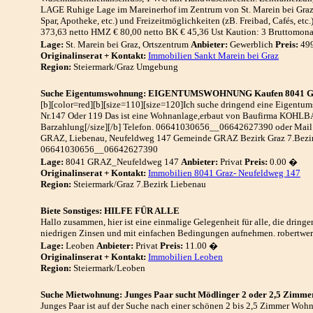
LAGE Ruhige Lage im Mareinerhof im Zentrum von St. Marein bei Graz.
Spar, Apotheke, etc.) und Freizeitmöglichkeiten (zB. Freibad, Cafés, etc
373,63 netto HMZ € 80,00 netto BK € 45,36 Ust Kaution: 3 Bruttomonat
Lage:
St. Marein bei Graz, Ortszentrum
Anbieter:
Gewerblich
Preis:
49
Originalinserat + Kontakt:
Immobilien Sankt Marein bei Graz
Region:
Steiermark/Graz Umgebung
Suche Eigentumswohnung: EIGENTUMSWOHNUNG Kaufen 8041 Gra
[b][color=red][b][size=110][size=120]Ich suche dringend eine Eigentums
Nr.147 Oder 119 Das ist eine Wohnanlage,erbaut von Baufirma KOHLBA
Barzahlung[/size][/b] Telefon. 06641030656__06642627390 oder Mail:
GRAZ, Liebenau, Neufeldweg 147 Gemeinde GRAZ Bezirk Graz 7.Bezirk
06641030656__06642627390
Lage:
8041 GRAZ_Neufeldweg 147
Anbieter:
Privat
Preis:
0.00 �
Originalinserat + Kontakt:
Immobilien 8041 Graz- Neufeldweg 147
Region:
Steiermark/Graz 7.Bezirk Liebenau
Biete Sonstiges: HILFE FÜR ALLE
Hallo zusammen, hier ist eine einmalige Gelegenheit für alle, die dring
niedrigen Zinsen und mit einfachen Bedingungen aufnehmen. robertwe
Lage:
Leoben
Anbieter:
Privat
Preis:
11.00 �
Originalinserat + Kontakt:
Immobilien Leoben
Region:
Steiermark/Leoben
Suche Mietwohnung: Junges Paar sucht Mödlinger 2 oder 2,5 Zimme
Junges Paar ist auf der Suche nach einer schönen 2 bis 2,5 Zimmer Woh