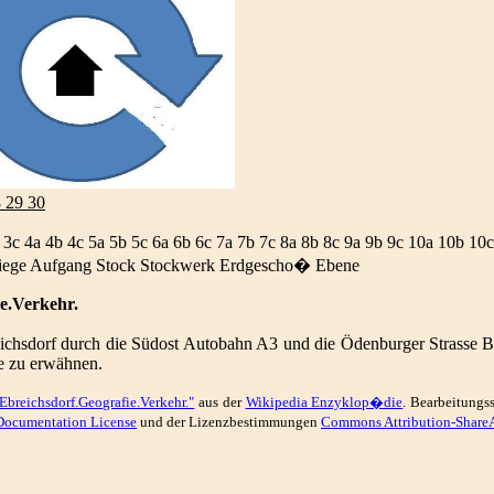
8 29 30
 3c 4a 4b 4c 5a 5b 5c 6a 6b 6c 7a 7b 7c 8a 8b 8c 9a 9b 9c 10a 10b 10c
iege Aufgang Stock Stockwerk Erdgescho� Ebene
e.Verkehr.
eichsdorf durch die Südost Autobahn A3 und die Ödenburger Strasse B
ie zu erwähnen.
Ebreichsdorf.Geografie.Verkehr."
aus der
Wikipedia Enzyklop�die
. Bearbeitung
Documentation License
und der Lizenzbestimmungen
Commons Attribution-ShareA