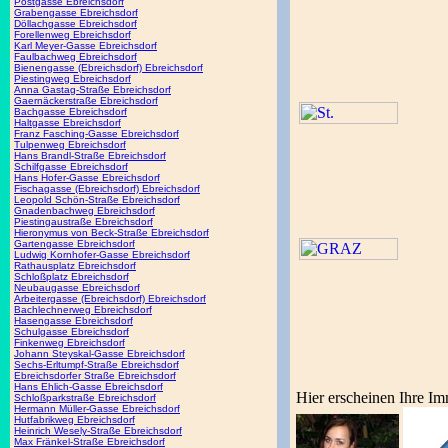
Postgasse Ebreichsdorf
Grabengasse Ebreichsdorf
Döllachgasse Ebreichsdorf
Forellenweg Ebreichsdorf
Karl Meyer-Gasse Ebreichsdorf
Faulbachweg Ebreichsdorf
Bienengasse (Ebreichsdorf) Ebreichsdorf
Piestingweg Ebreichsdorf
Anna Gastag-Straße Ebreichsdorf
Gaernäckerstraße Ebreichsdorf
Bachgasse Ebreichsdorf
Haltgasse Ebreichsdorf
Franz Fasching-Gasse Ebreichsdorf
Tulpenweg Ebreichsdorf
Hans Brandl-Straße Ebreichsdorf
Schilfgasse Ebreichsdorf
Hans Hofer-Gasse Ebreichsdorf
Fischagasse (Ebreichsdorf) Ebreichsdorf
Leopold Schön-Straße Ebreichsdorf
Gnadenbachweg Ebreichsdorf
Piestingaustraße Ebreichsdorf
Hieronymus von Beck-Straße Ebreichsdorf
Gartengasse Ebreichsdorf
Ludwig Kornhofer-Gasse Ebreichsdorf
Rathausplatz Ebreichsdorf
Schloßplatz Ebreichsdorf
Neubaugasse Ebreichsdorf
Arbeitergasse (Ebreichsdorf) Ebreichsdorf
Bachlechnerweg Ebreichsdorf
Hasengasse Ebreichsdorf
Schulgasse Ebreichsdorf
Finkenweg Ebreichsdorf
Johann Steyskal-Gasse Ebreichsdorf
Sechs-Erltumpf-Straße Ebreichsdorf
Ebreichsdorfer Straße Ebreichsdorf
Hans Ehlich-Gasse Ebreichsdorf
Hier erscheinen Ihre Im
Schloßparkstraße Ebreichsdorf
Hermann Müller-Gasse Ebreichsdorf
Hutfabrikweg Ebreichsdorf
Heinrich Wesely-Straße Ebreichsdorf
Max Fränkel-Straße Ebreichsdorf