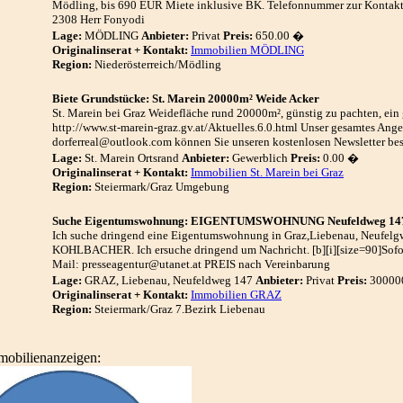
Mödling, bis 690 EUR Miete inklusive BK. Telefonnummer zur Kontakt
2308 Herr Fonyodi
Lage:
MÖDLING
Anbieter:
Privat
Preis:
650.00 �
Originalinserat + Kontakt:
Immobilien MÖDLING
Region:
Niederösterreich/Mödling
Biete Grundstücke: St. Marein 20000m² Weide Acker
St. Marein bei Graz Weidefläche rund 20000m², günstig zu pachten, ein
http://www.st-marein-graz.gv.at/Aktuelles.6.0.html Unser gesamtes Ange
dorferreal@outlook.com können Sie unseren kostenlosen Newsletter bes
Lage:
St. Marein Ortsrand
Anbieter:
Gewerblich
Preis:
0.00 �
Originalinserat + Kontakt:
Immobilien St. Marein bei Graz
Region:
Steiermark/Graz Umgebung
Suche Eigentumswohnung: EIGENTUMSWOHNUNG Neufeldweg 14
Ich suche dringend eine Eigentumswohnung in Graz,Liebenau, Neufelgw
KOHLBACHER. Ich ersuche dringend um Nachricht. [b][i][size=90]Sofo
Mail: presseagentur@utanet.at PREIS nach Vereinbarung
Lage:
GRAZ, Liebenau, Neufeldweg 147
Anbieter:
Privat
Preis:
30000
Originalinserat + Kontakt:
Immobilien GRAZ
Region:
Steiermark/Graz 7.Bezirk Liebenau
mobilienanzeigen: