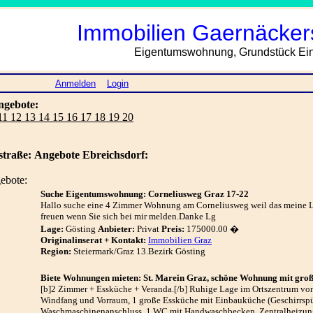
Immobilien Gaernäckers
Eigentumswohnung, Grundstück Einf
Anmelden
Login
ngebote:
 11 12 13 14 15 16 17 18 19 20
traße:
Angebote Ebreichsdorf:
ebote:
Suche Eigentumswohnung: Corneliusweg Graz 17-22
Hallo suche eine 4 Zimmer Wohnung am Corneliusweg weil das meine Li
freuen wenn Sie sich bei mir melden.Danke Lg
Lage:
Gösting
Anbieter:
Privat
Preis:
175000.00 �
Originalinserat + Kontakt:
Immobilien Graz
Region:
Steiermark/Graz 13.Bezirk Gösting
Biete Wohnungen mieten: St. Marein Graz, schöne Wohnung mit gro
[b]2 Zimmer + Essküche + Veranda.[/b] Ruhige Lage im Ortszentrum v
Windfang und Vorraum, 1 große Essküche mit Einbauküche (Geschirrspül
Waschmaschinenanschluss, 1 WC mit Handwaschbecken. Zentralheizung 