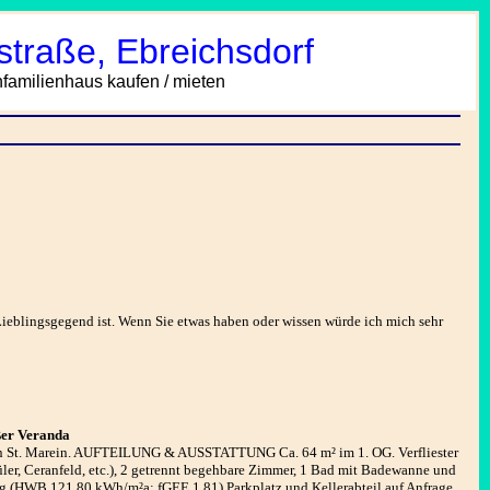
traße, Ebreichsdorf
amilienhaus kaufen / mieten
eblingsgegend ist. Wenn Sie etwas haben oder wissen würde ich mich sehr
ßer Veranda
on St. Marein. AUFTEILUNG & AUSSTATTUNG Ca. 64 m² im 1. OG. Verfliester
er, Ceranfeld, etc.), 2 getrennt begehbare Zimmer, 1 Bad mit Badewanne und
(HWB 121,80 kWh/m²a; fGEE 1,81) Parkplatz und Kellerabteil auf Anfrage.