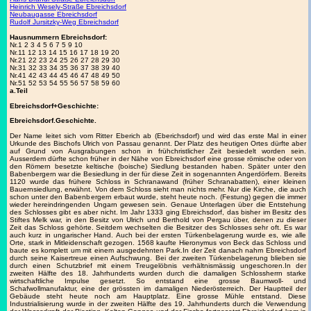
Heinrich Wesely-Straße Ebreichsdorf
Neubaugasse Ebreichsdorf
Rudolf Jursitzky-Weg Ebreichsdorf
Hausnummern Ebreichsdorf:
Nr.1 2 3 4 5 6 7 5 9 10
Nr.11 12 13 14 15 16 17 18 19 20
Nr.21 22 23 24 25 26 27 28 29 30
Nr.31 32 33 34 35 36 37 38 39 40
Nr.41 42 43 44 45 46 47 48 49 50
Nr.51 52 53 54 55 56 57 58 59 60
a.Teil
Ebreichsdorf+Geschichte:
Ebreichsdorf.Geschichte.
Der Name leitet sich vom Ritter Eberich ab (Eberichsdorf) und wird das erste Mal in einer
Urkunde des Bischofs Ulrich von Passau genannt. Der Platz des heutigen Ortes dürfte aber
auf Grund von Ausgrabungen schon in frühchristlicher Zeit besiedelt worden sein.
Ausserdem dürfte schon früher in der Nähe von Ebreichsdorf eine grosse römische oder von
den Römern besetzte keltische (boische) Siedlung bestanden haben. Später unter den
Babenbergern war die Besiedlung in der für diese Zeit in sogenannten Angerdörfern. Bereits
1120 wurde das frühere Schloss in Schranawand (früher Schranabatten), einer kleinen
Bauernsiedlung, erwähnt. Von dem Schloss sieht man nichts mehr. Nur die Kirche, die auch
schon unter den Babenbergern erbaut wurde, steht heute noch. (Festung) gegen die immer
wieder hereindringenden Ungarn gewesen sein. Genaue Unterlagen über die Entstehung
des Schlosses gibt es aber nicht. Im Jahr 1333 ging Ebreichsdorf, das bisher im Besitz des
Stiftes Melk war, in den Besitz von Ulrich und Berthold von Pergau über, denen zu dieser
Zeit das Schloss gehörte. Seitdem wechselten die Besitzer des Schlosses sehr oft. Es war
auch kurz in ungarischer Hand. Auch bei der ersten Türkenbelagerung wurde es, wie alle
Orte, stark in Mitleidenschaft gezogen. 1568 kaufte Hieronymus von Beck das Schloss und
baute es komplett um mit einem ausgedehnten Park.In der Zeit danach nahm Ebreichsdorf
durch seine Kaisertreue einen Aufschwung. Bei der zweiten Türkenbelagerung blieben sie
durch einen Schutzbrief mit einem Treugelöbnis verhältnismässig ungeschoren.In der
zweiten Hälfte des 18. Jahrhunderts wurden durch die damaligen Schlossherrn starke
wirtschaftliche Impulse gesetzt. So entstand eine grosse Baumwoll- und
Schafwollmanufaktur, eine der grössten im damaligen Niederösterreich. Der Hauptteil der
Gebäude steht heute noch am Hauptplatz. Eine grosse Mühle entstand. Diese
Industrialisierung wurde in der zweiten Hälfte des 19. Jahrhunderts durch die Verwendung