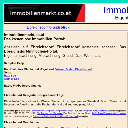
Immob
Eigen
Ebreichsdorf Grundst�ck
Immobilienmarkt.co.at
Das kostenlose Immobilien Portal:
Anzeigen auf
Ebreichsdorf Ebreichsdorf
kostenlos schalten. Das
Ebreichsdorf
-Immobilien-Portal.
Eigentumswohnung, Mietwohnung, Grundstück, Wohnhaus.
See plus Berg
Nordöstliches Flach- und Hügelland:
Wiener Boden Ebreichsdorf
Seen:
Haiz-See
Grüner See
Bach, Flu�, Teich, Quelle:
Ebreichsdorf.Geografie.Geografische Lage.
Ebreichsdorf liegt mitten im Wiener Becken, im so genannten Steinfeld. Durch Ebreichsdorf
fliessen die Piesting und die Fischa; der Kalte Gang entspringt hier.
Quellenangabe:
Die Seite "
Ebreichsdorf.Geografie.Geografische Lage."
aus der
Wikipedia Enzyklop�die
. Bearbeitungsstand
22. März 2010 20:52 UTC. URL:
Die Autoren und Versionen
Der Text ist unter der Lizenz
GNU Free Documentation License
und der Lizenzbestimmungen
Commons Attribution-ShareAlike 3.0 Unported
verf�gbar.
Ebreichsdorf.Geschichte.