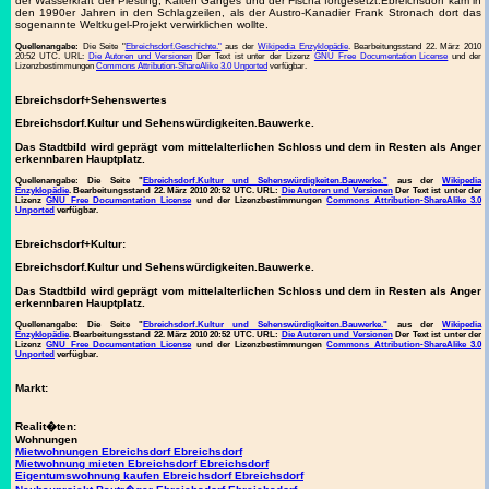
der Wasserkraft der Piesting, Kalten Ganges und der Fischa fortgesetzt.Ebreichsdorf kam in
den 1990er Jahren in den Schlagzeilen, als der Austro-Kanadier Frank Stronach dort das
sogenannte Weltkugel-Projekt verwirklichen wollte.
Quellenangabe:
Die Seite "
Ebreichsdorf.Geschichte."
aus der
Wikipedia Enzyklopädie
. Bearbeitungsstand 22. März 2010
20:52 UTC. URL:
Die Autoren und Versionen
Der Text ist unter der Lizenz
GNU Free Documentation License
und der
Lizenzbestimmungen
Commons Attribution-ShareAlike 3.0 Unported
verfügbar.
Ebreichsdorf+Sehenswertes
Ebreichsdorf.Kultur und Sehenswürdigkeiten.Bauwerke.
Das Stadtbild wird geprägt vom mittelalterlichen Schloss und dem in Resten als Anger
erkennbaren Hauptplatz.
Quellenangabe:
Die Seite "
Ebreichsdorf.Kultur und Sehenswürdigkeiten.Bauwerke."
aus der
Wikipedia
Enzyklopädie
. Bearbeitungsstand 22. März 2010 20:52 UTC. URL:
Die Autoren und Versionen
Der Text ist unter der
Lizenz
GNU Free Documentation License
und der Lizenzbestimmungen
Commons Attribution-ShareAlike 3.0
Unported
verfügbar.
Ebreichsdorf+Kultur:
Ebreichsdorf.Kultur und Sehenswürdigkeiten.Bauwerke.
Das Stadtbild wird geprägt vom mittelalterlichen Schloss und dem in Resten als Anger
erkennbaren Hauptplatz.
Quellenangabe:
Die Seite "
Ebreichsdorf.Kultur und Sehenswürdigkeiten.Bauwerke."
aus der
Wikipedia
Enzyklopädie
. Bearbeitungsstand 22. März 2010 20:52 UTC. URL:
Die Autoren und Versionen
Der Text ist unter der
Lizenz
GNU Free Documentation License
und der Lizenzbestimmungen
Commons Attribution-ShareAlike 3.0
Unported
verfügbar.
Markt:
Realit�ten:
Wohnungen
Mietwohnungen Ebreichsdorf Ebreichsdorf
Mietwohnung mieten Ebreichsdorf Ebreichsdorf
Eigentumswohnung kaufen Ebreichsdorf Ebreichsdorf