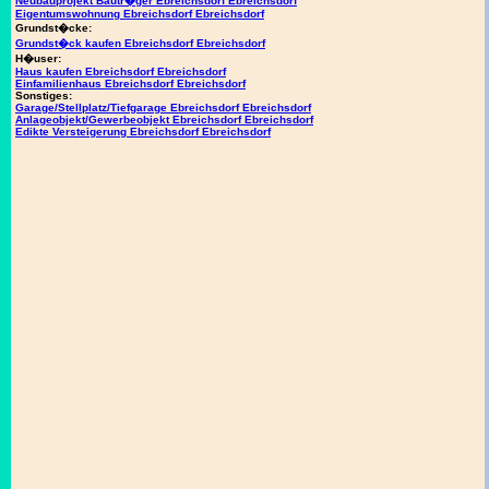
Neubauprojekt Bautr�ger Ebreichsdorf Ebreichsdorf
Eigentumswohnung Ebreichsdorf Ebreichsdorf
Grundst�cke:
Grundst�ck kaufen Ebreichsdorf Ebreichsdorf
H�user:
Haus kaufen Ebreichsdorf Ebreichsdorf
Einfamilienhaus Ebreichsdorf Ebreichsdorf
Sonstiges:
Garage/Stellplatz/Tiefgarage Ebreichsdorf Ebreichsdorf
Anlageobjekt/Gewerbeobjekt Ebreichsdorf Ebreichsdorf
Edikte Versteigerung Ebreichsdorf Ebreichsdorf