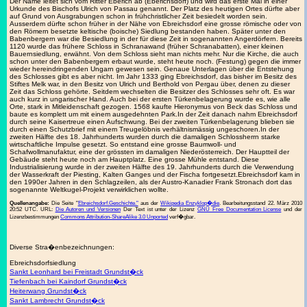
Der Name leitet sich vom Ritter Eberich ab (Eberichsdorf) und wird das erste Mal in einer
Urkunde des Bischofs Ulrich von Passau genannt. Der Platz des heutigen Ortes dürfte aber
auf Grund von Ausgrabungen schon in frühchristlicher Zeit besiedelt worden sein.
Ausserdem dürfte schon früher in der Nähe von Ebreichsdorf eine grosse römische oder von
den Römern besetzte keltische (boische) Siedlung bestanden haben. Später unter den
Babenbergern war die Besiedlung in der für diese Zeit in sogenannten Angerdörfern. Bereits
1120 wurde das frühere Schloss in Schranawand (früher Schranabatten), einer kleinen
Bauernsiedlung, erwähnt. Von dem Schloss sieht man nichts mehr. Nur die Kirche, die auch
schon unter den Babenbergern erbaut wurde, steht heute noch. (Festung) gegen die immer
wieder hereindringenden Ungarn gewesen sein. Genaue Unterlagen über die Entstehung
des Schlosses gibt es aber nicht. Im Jahr 1333 ging Ebreichsdorf, das bisher im Besitz des
Stiftes Melk war, in den Besitz von Ulrich und Berthold von Pergau über, denen zu dieser
Zeit das Schloss gehörte. Seitdem wechselten die Besitzer des Schlosses sehr oft. Es war
auch kurz in ungarischer Hand. Auch bei der ersten Türkenbelagerung wurde es, wie alle
Orte, stark in Mitleidenschaft gezogen. 1568 kaufte Hieronymus von Beck das Schloss und
baute es komplett um mit einem ausgedehnten Park.In der Zeit danach nahm Ebreichsdorf
durch seine Kaisertreue einen Aufschwung. Bei der zweiten Türkenbelagerung blieben sie
durch einen Schutzbrief mit einem Treugelöbnis verhältnismässig ungeschoren.In der
zweiten Hälfte des 18. Jahrhunderts wurden durch die damaligen Schlossherrn starke
wirtschaftliche Impulse gesetzt. So entstand eine grosse Baumwoll- und
Schafwollmanufaktur, eine der grössten im damaligen Niederösterreich. Der Hauptteil der
Gebäude steht heute noch am Hauptplatz. Eine grosse Mühle entstand. Diese
Industrialisierung wurde in der zweiten Hälfte des 19. Jahrhunderts durch die Verwendung
der Wasserkraft der Piesting, Kalten Ganges und der Fischa fortgesetzt.Ebreichsdorf kam in
den 1990er Jahren in den Schlagzeilen, als der Austro-Kanadier Frank Stronach dort das
sogenannte Weltkugel-Projekt verwirklichen wollte.
Quellenangabe:
Die Seite "
Ebreichsdorf.Geschichte."
aus der
Wikipedia Enzyklop�die
. Bearbeitungsstand 22. März 2010
20:52 UTC. URL:
Die Autoren und Versionen
Der Text ist unter der Lizenz
GNU Free Documentation License
und der
Lizenzbestimmungen
Commons Attribution-ShareAlike 3.0 Unported
verf�gbar.
Diverse Stra�enbezeichnungen:
Ebreichsdorfsiedlung
Sankt Leonhard bei Freistadt Grundst�ck
Tiefenbach bei Kaindorf Grundst�ck
Heiterwang Grundst�ck
Sankt Lambrecht Grundst�ck