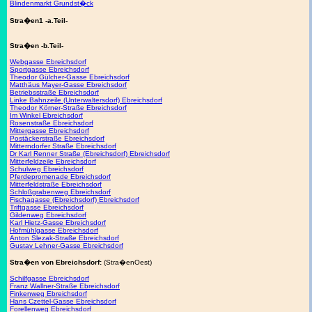
Blindenmarkt Grundst�ck
Stra�en1 -a.Teil-
Stra�en -b.Teil-
Webgasse Ebreichsdorf
Sportgasse Ebreichsdorf
Theodor Gülcher-Gasse Ebreichsdorf
Matthäus Mayer-Gasse Ebreichsdorf
Betriebsstraße Ebreichsdorf
Linke Bahnzeile (Unterwaltersdorf) Ebreichsdorf
Theodor Körner-Straße Ebreichsdorf
Im Winkel Ebreichsdorf
Rosenstraße Ebreichsdorf
Mittergasse Ebreichsdorf
Postäckerstraße Ebreichsdorf
Mitterndorfer Straße Ebreichsdorf
Dr Karl Renner Straße (Ebreichsdorf) Ebreichsdorf
Mitterfeldzeile Ebreichsdorf
Schulweg Ebreichsdorf
Pferdepromenade Ebreichsdorf
Mitterfeldstraße Ebreichsdorf
Schloßgrabenweg Ebreichsdorf
Fischagasse (Ebreichsdorf) Ebreichsdorf
Triftgasse Ebreichsdorf
Gildenweg Ebreichsdorf
Karl Hietz-Gasse Ebreichsdorf
Hofmühlgasse Ebreichsdorf
Anton Slezak-Straße Ebreichsdorf
Gustav Lehner-Gasse Ebreichsdorf
Stra�en von Ebreichsdorf:
(Stra�enOest)
Schilfgasse Ebreichsdorf
Franz Wallner-Straße Ebreichsdorf
Finkenweg Ebreichsdorf
Hans Czettel-Gasse Ebreichsdorf
Forellenweg Ebreichsdorf