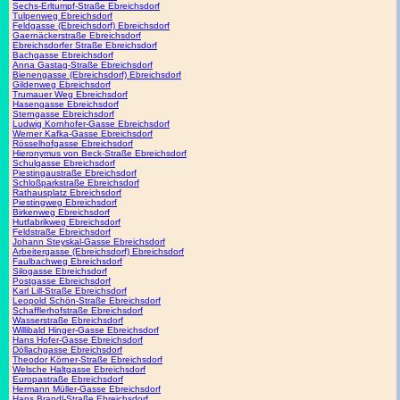
Sechs-Erltumpf-Straße Ebreichsdorf
Tulpenweg Ebreichsdorf
Feldgasse (Ebreichsdorf) Ebreichsdorf
Gaernäckerstraße Ebreichsdorf
Ebreichsdorfer Straße Ebreichsdorf
Bachgasse Ebreichsdorf
Anna Gastag-Straße Ebreichsdorf
Bienengasse (Ebreichsdorf) Ebreichsdorf
Gildenweg Ebreichsdorf
Trumauer Weg Ebreichsdorf
Hasengasse Ebreichsdorf
Sterngasse Ebreichsdorf
Ludwig Kornhofer-Gasse Ebreichsdorf
Werner Kafka-Gasse Ebreichsdorf
Rösselhofgasse Ebreichsdorf
Hieronymus von Beck-Straße Ebreichsdorf
Schulgasse Ebreichsdorf
Piestingaustraße Ebreichsdorf
Schloßparkstraße Ebreichsdorf
Rathausplatz Ebreichsdorf
Piestingweg Ebreichsdorf
Birkenweg Ebreichsdorf
Hutfabrikweg Ebreichsdorf
Feldstraße Ebreichsdorf
Johann Steyskal-Gasse Ebreichsdorf
Arbeitergasse (Ebreichsdorf) Ebreichsdorf
Faulbachweg Ebreichsdorf
Silogasse Ebreichsdorf
Postgasse Ebreichsdorf
Karl Lill-Straße Ebreichsdorf
Leopold Schön-Straße Ebreichsdorf
Schafflerhofstraße Ebreichsdorf
Wasserstraße Ebreichsdorf
Willibald Hinger-Gasse Ebreichsdorf
Hans Hofer-Gasse Ebreichsdorf
Döllachgasse Ebreichsdorf
Theodor Körner-Straße Ebreichsdorf
Welsche Haltgasse Ebreichsdorf
Europastraße Ebreichsdorf
Hermann Müller-Gasse Ebreichsdorf
Hans Brandl-Straße Ebreichsdorf