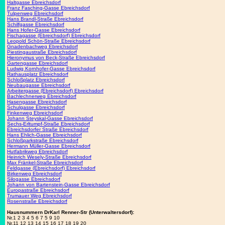
Haltgasse Ebreichsdorf
Franz Fasching-Gasse Ebreichsdorf
Tulpenweg Ebreichsdorf
Hans Brandl-Straße Ebreichsdorf
Schilfgasse Ebreichsdorf
Hans Hofer-Gasse Ebreichsdorf
Fischagasse (Ebreichsdorf) Ebreichsdorf
Leopold Schön-Straße Ebreichsdorf
Gnadenbachweg Ebreichsdorf
Piestingaustraße Ebreichsdorf
Hieronymus von Beck-Straße Ebreichsdorf
Gartengasse Ebreichsdorf
Ludwig Kornhofer-Gasse Ebreichsdorf
Rathausplatz Ebreichsdorf
Schloßplatz Ebreichsdorf
Neubaugasse Ebreichsdorf
Arbeitergasse (Ebreichsdorf) Ebreichsdorf
Bachlechnerweg Ebreichsdorf
Hasengasse Ebreichsdorf
Schulgasse Ebreichsdorf
Finkenweg Ebreichsdorf
Johann Steyskal-Gasse Ebreichsdorf
Sechs-Erltumpf-Straße Ebreichsdorf
Ebreichsdorfer Straße Ebreichsdorf
Hans Ehlich-Gasse Ebreichsdorf
Schloßparkstraße Ebreichsdorf
Hermann Müller-Gasse Ebreichsdorf
Hutfabrikweg Ebreichsdorf
Heinrich Wesely-Straße Ebreichsdorf
Max Fränkel-Straße Ebreichsdorf
Feldgasse (Ebreichsdorf) Ebreichsdorf
Birkenweg Ebreichsdorf
Silogasse Ebreichsdorf
Johann von Bartenstein-Gasse Ebreichsdorf
Europastraße Ebreichsdorf
Trumauer Weg Ebreichsdorf
Rosenstraße Ebreichsdorf
Hausnummern DrKarl Renner-Str (Unterwaltersdorf):
Nr.1 2 3 4 5 6 7 5 9 10
Nr.11 12 13 14 15 16 17 18 19 20