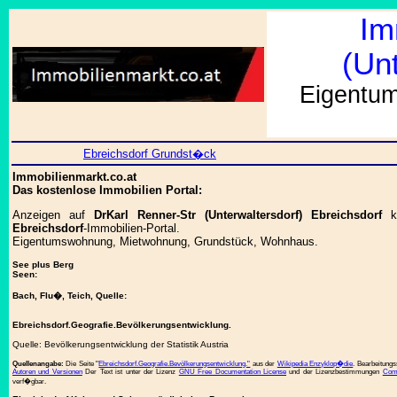
Im
(Unt
Eigentum
Ebreichsdorf Grundst�ck
Immobilienmarkt.co.at
Das kostenlose Immobilien Portal:
Anzeigen auf
DrKarl Renner-Str (Unterwaltersdorf) Ebreichsdorf
ko
Ebreichsdorf
-Immobilien-Portal.
Eigentumswohnung, Mietwohnung, Grundstück, Wohnhaus.
See plus Berg
Seen:
Bach, Flu�, Teich, Quelle:
Ebreichsdorf.Geografie.Bevölkerungsentwicklung.
Quelle: Bevölkerungsentwicklung der Statistik Austria
Quellenangabe:
Die Seite "
Ebreichsdorf.Geografie.Bevölkerungsentwicklung."
aus der
Wikipedia Enzyklop�die
. Bearbeitung
Autoren und Versionen
Der Text ist unter der Lizenz
GNU Free Documentation License
und der Lizenzbestimmungen
Comm
verf�gbar.