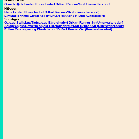
Grundst�ck kaufen Ebreichsdorf DrKarl Renner-Str (Unterwaltersdorf)
H�user:
Haus kaufen Ebreichsdorf DrKarl Renner-Str (Unterwaltersdorf)
Einfamilienhaus Ebreichsdorf DrKarl Renner-Str (Unterwaltersdorf)
Sonstiges:
Garage/Stellplatz/Tiefgarage Ebreichsdorf DrKarl Renner-Str (Unterwaltersdorf)
Anlageobjekt/Gewerbeobjekt Ebreichsdorf DrKarl Renner-Str (Unterwaltersdorf)
Edikte Versteigerung Ebreichsdorf DrKarl Renner-Str (Unterwaltersdorf)