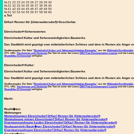
Nr.21 22 23 24 25 26 27 28 29 30
Nr.31 32 33 34 35 36 37 38 39 40
Nr.41 42 43 44 45 46 47 48 49 50
Nr.51 52 53 54 55 56 57 58 59 60
a.Teil
DrKarl Renner-Str (Unterwaltersdorf)+Geschichte:
Ebreichsdorf+Sehenswertes
Ebreichsdorf.Kultur und Sehenswürdigkeiten.Bauwerke.
Das Stadtbild wird geprägt vom mittelalterlichen Schloss und dem in Resten als Anger e
Quellenangabe:
Die Seite "
Ebreichsdorf.Kultur und Sehenswürdigkeiten.Bauwerke."
aus der
Wikipedia Enzyklopädie
UTC. URL:
Die Autoren und Versionen
Der Text ist unter der Lizenz
GNU Free Documentation License
und der Lize
ShareAlike 3.0 Unported
verfügbar.
Ebreichsdorf+Kultur:
Ebreichsdorf.Kultur und Sehenswürdigkeiten.Bauwerke.
Das Stadtbild wird geprägt vom mittelalterlichen Schloss und dem in Resten als Anger e
Quellenangabe:
Die Seite "
Ebreichsdorf.Kultur und Sehenswürdigkeiten.Bauwerke."
aus der
Wikipedia Enzyklopädie
UTC. URL:
Die Autoren und Versionen
Der Text ist unter der Lizenz
GNU Free Documentation License
und der Lize
ShareAlike 3.0 Unported
verfügbar.
Markt:
Realit�ten:
Wohnungen
Mietwohnungen Ebreichsdorf DrKarl Renner-Str (Unterwaltersdorf)
Mietwohnung mieten Ebreichsdorf DrKarl Renner-Str (Unterwaltersdorf)
Eigentumswohnung kaufen Ebreichsdorf DrKarl Renner-Str (Unterwaltersdorf)
Neubauprojekt Bautr�ger Ebreichsdorf DrKarl Renner-Str (Unterwaltersdorf)
Eigentumswohnung Ebreichsdorf DrKarl Renner-Str (Unterwaltersdorf)
Grundst�cke: