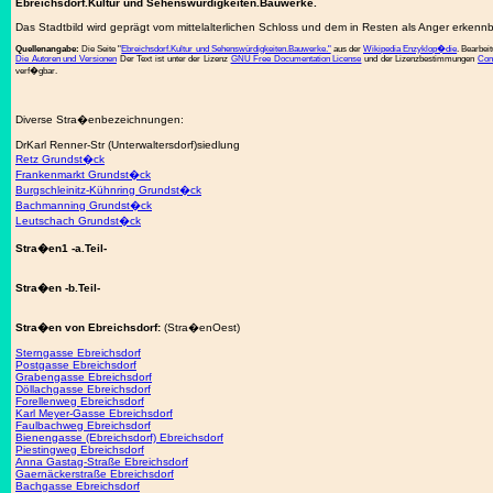
Ebreichsdorf.Kultur und Sehenswürdigkeiten.Bauwerke.
Das Stadtbild wird geprägt vom mittelalterlichen Schloss und dem in Resten als Anger erkenn
Quellenangabe:
Die Seite "
Ebreichsdorf.Kultur und Sehenswürdigkeiten.Bauwerke."
aus der
Wikipedia Enzyklop�die
. Bearbei
Die Autoren und Versionen
Der Text ist unter der Lizenz
GNU Free Documentation License
und der Lizenzbestimmungen
Com
verf�gbar.
Diverse Stra�enbezeichnungen:
DrKarl Renner-Str (Unterwaltersdorf)siedlung
Retz Grundst�ck
Frankenmarkt Grundst�ck
Burgschleinitz-Kühnring Grundst�ck
Bachmanning Grundst�ck
Leutschach Grundst�ck
Stra�en1 -a.Teil-
Stra�en -b.Teil-
Stra�en von Ebreichsdorf:
(Stra�enOest)
Sterngasse Ebreichsdorf
Postgasse Ebreichsdorf
Grabengasse Ebreichsdorf
Döllachgasse Ebreichsdorf
Forellenweg Ebreichsdorf
Karl Meyer-Gasse Ebreichsdorf
Faulbachweg Ebreichsdorf
Bienengasse (Ebreichsdorf) Ebreichsdorf
Piestingweg Ebreichsdorf
Anna Gastag-Straße Ebreichsdorf
Gaernäckerstraße Ebreichsdorf
Bachgasse Ebreichsdorf