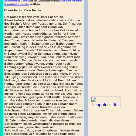
Documentation License
und der Lizenzbestimmungen
Commons Attribution-
ShareAlike 3.0 Unported
verf�gbar.
Ebreichsdorf.Geschichte.
Der Name leitet sich vom Ritter Eberich ab
(Eberichsdorf) und wird das erste Mal in einer Urkunde
des Bischofs Ulrich von Passau genannt. Der Platz des
heutigen Ortes dürfte aber auf Grund von
Ausgrabungen schon in frühchristlicher Zeit besiedelt
worden sein. Ausserdem dürfte schon früher in der
Nähe von Ebreichsdorf eine grosse römische oder von
den Römern besetzte keltische (boische) Siedlung
bestanden haben. Später unter den Babenbergern war
die Besiedlung in der für diese Zeit in sogenannten
Angerdörfern. Bereits 1120 wurde das frühere Schloss
in Schranawand (früher Schranabatten), einer kleinen
Bauernsiedlung, erwähnt. Von dem Schloss sieht man
nichts mehr. Nur die Kirche, die auch schon unter den
Babenbergern erbaut wurde, steht heute noch.
(Festung) gegen die immer wieder hereindringenden
Ungarn gewesen sein. Genaue Unterlagen über die
Entstehung des Schlosses gibt es aber nicht. Im Jahr
1333 ging Ebreichsdorf, das bisher im Besitz des Stiftes
Melk war, in den Besitz von Ulrich und Berthold von
Pergau über, denen zu dieser Zeit das Schloss gehörte.
Seitdem wechselten die Besitzer des Schlosses sehr
oft. Es war auch kurz in ungarischer Hand. Auch bei der
ersten Türkenbelagerung wurde es, wie alle Orte, stark
in Mitleidenschaft gezogen. 1568 kaufte Hieronymus
von Beck das Schloss und baute es komplett um mit
einem ausgedehnten Park.In der Zeit danach nahm
Ebreichsdorf durch seine Kaisertreue einen
Aufschwung. Bei der zweiten Türkenbelagerung blieben
sie durch einen Schutzbrief mit einem Treugelöbnis
verhältnismässig ungeschoren.In der zweiten Hälfte des
18. Jahrhunderts wurden durch die damaligen
Schlossherrn starke wirtschaftliche Impulse gesetzt. So
entstand eine grosse Baumwoll- und
Schafwollmanufaktur, eine der grössten im damaligen
Niederösterreich. Der Hauptteil der Gebäude steht