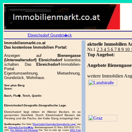
Ebreichsdorf Grundst�ck
Immobilienmarkt.co.at
aktuelle Immobilien A
Das kostenlose Immobilien Portal:
Nr.1
2 3 4 5 6 7 8 9 10
Top Angebot:
Anzeigen auf
Bienengasse
(Unterwaltersdorf) Ebreichsdorf
kostenlos
schalten. Das
Ebreichsdorf
-Immobilien-
Angebote Bienengasse 
Portal.
Eigentumswohnung, Mietwohnung,
weitere Immobilien Ang
Grundstück, Wohnhaus.
See plus Berg
Seen:
Bach, Flu�, Teich, Quelle:
Ebreichsdorf.Geografie.Geografische Lage.
Ebreichsdorf liegt mitten im Wiener Becken, im so
genannten Steinfeld. Durch Ebreichsdorf fliessen die
Piesting und die Fischa; der Kalte Gang entspringt hier.
Quellenangabe:
Die Seite "
Ebreichsdorf.Geografie.Geografische Lage."
aus
der
Wikipedia Enzyklop�die
. Bearbeitungsstand 22. März 2010 20:52 UTC.
URL:
Die Autoren und Versionen
Der Text ist unter der Lizenz
GNU Free