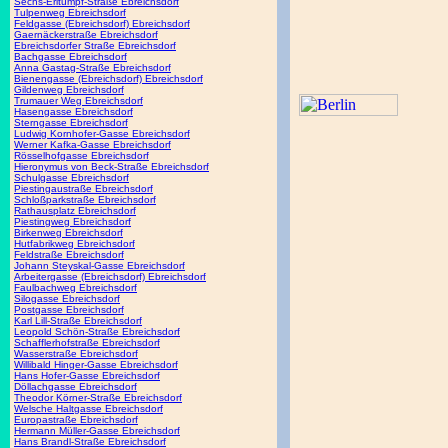
Sechs-Erltumpf-Straße Ebreichsdorf
Tulpenweg Ebreichsdorf
Feldgasse (Ebreichsdorf) Ebreichsdorf
Gaernäckerstraße Ebreichsdorf
Ebreichsdorfer Straße Ebreichsdorf
Bachgasse Ebreichsdorf
Anna Gastag-Straße Ebreichsdorf
Bienengasse (Ebreichsdorf) Ebreichsdorf
Gildenweg Ebreichsdorf
Trumauer Weg Ebreichsdorf
Hasengasse Ebreichsdorf
Sterngasse Ebreichsdorf
Ludwig Kornhofer-Gasse Ebreichsdorf
Werner Kafka-Gasse Ebreichsdorf
Rösselhofgasse Ebreichsdorf
Hieronymus von Beck-Straße Ebreichsdorf
Schulgasse Ebreichsdorf
Piestingaustraße Ebreichsdorf
Schloßparkstraße Ebreichsdorf
Rathausplatz Ebreichsdorf
Piestingweg Ebreichsdorf
Birkenweg Ebreichsdorf
Hutfabrikweg Ebreichsdorf
Feldstraße Ebreichsdorf
Johann Steyskal-Gasse Ebreichsdorf
Arbeitergasse (Ebreichsdorf) Ebreichsdorf
Faulbachweg Ebreichsdorf
Silogasse Ebreichsdorf
Postgasse Ebreichsdorf
Karl Lill-Straße Ebreichsdorf
Leopold Schön-Straße Ebreichsdorf
Schafflerhofstraße Ebreichsdorf
Wasserstraße Ebreichsdorf
Willibald Hinger-Gasse Ebreichsdorf
Hans Hofer-Gasse Ebreichsdorf
Döllachgasse Ebreichsdorf
Theodor Körner-Straße Ebreichsdorf
Welsche Haltgasse Ebreichsdorf
Europastraße Ebreichsdorf
Hermann Müller-Gasse Ebreichsdorf
Hans Brandl-Straße Ebreichsdorf