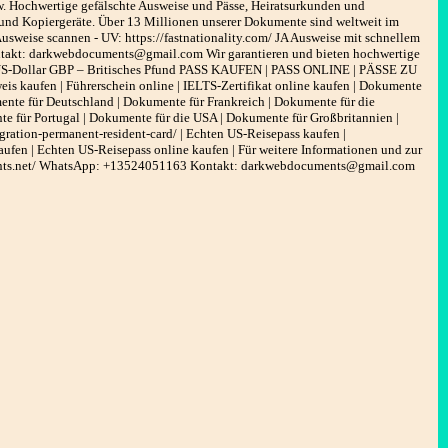
w. Hochwertige gefälschte Ausweise und Pässe, Heiratsurkunden und
 und Kopiergeräte. Über 13 Millionen unserer Dokumente sind weltweit im
Ausweise scannen - UV: https://fastnationality.com/ JA Ausweise mit schnellem
akt: darkwebdocuments@gmail.com Wir garantieren und bieten hochwertige
 US-Dollar GBP – Britisches Pfund PASS KAUFEN | PASS ONLINE | PÄSSE ZU
kaufen | Führerschein online | IELTS-Zertifikat online kaufen | Dokumente
ente für Deutschland | Dokumente für Frankreich | Dokumente für die
te für Portugal | Dokumente für die USA | Dokumente für Großbritannien |
gration-permanent-resident-card/ | Echten US-Reisepass kaufen |
ufen | Echten US-Reisepass online kaufen | Für weitere Informationen und zur
uments.net/ WhatsApp: +13524051163 Kontakt: darkwebdocuments@gmail.com