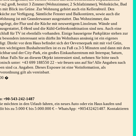
, 80 m2 groß, besitzt 3 Zimmer (Wohnzimmer, 2 Schlafzimmer), Wohnküche, Bad
n mit Blick ins Grüne. Zur Wohnung gehört auch ein Kellerabteil. Den
üche zur Verfügung. Sämtliche Fenster und Balkontüren, sowie auch die
e Wohnung ist mit Granderwasser ausgestattet. Das Wohnzimmer, das
usgelegt, der Flur und die Küche mit neuwertigem Linoleum. Wände und
ausgestattet, E-Herd und die Kühl-Gefrierkombination sind neu. Auch eine
chluß für TV ist ebenfalls vorhanden. Einige hauseigene Parkplätze stehen zur
 besonders interessant sein dürfte.Im Wohnhaus ansässig ist ein eigenes
gt. Direkt vor dem Haus befindet sich der Oeverseepark mit mit viel Grün,
ten wichtigsten Bushaltestellen ist es zu Fuß ca.3-5 Minuten und dann mit dem
chbar und der City-Park, ein großes Einkaufszentrum mit Interspar, Saturn,
bar. Falls Sie an diesem Objekt interessiert sind, nehmen Sie bitte rasch
fonisch unter: +43 699 188550 22 - wir freuen uns auf Sie! Alle Angaben nach
n sind ca. Angaben. Dieses Exposee ist eine Vorinformation, als
verordnung gilt als vereinbart.
00 �
p: +90-543-242-1487
 möchten in den Urlaub fahren, ein neues Auto oder ein Haus kaufen und
dit bis zu 5.000 € bis 5.000.000 € – WhatsApp: +905432421487. Kontaktieren