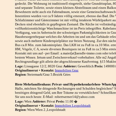
gedeckt. Die Wohnung ist traditionell eingeteilt, siehe Grundrissplan
und separate Toilette, sowie einen kleinen Abstellraum und einen Balko
Bewohnern steht auch ein Fahrradraum, sowie eine Gemeinschaftswaschk
Innentüren wurden vor ca 9 Jahren völlig erneuert, ebenso das Bad. Di
Schlafzimmer und Gästezimmer ist mit völlig intaktem Würfelparkett a
Decken sind ebenfalls in gepflegtem Zustand. Die Küche ist vollständig
vollfunktionstüchtige Waschmaschine ist im Preis inbegriffen. Kabelans
Verfügung, was in Anbetracht der schwierigen Parkmöglichkeiten in Graz
Hausbesorgerehepaar welches die Arbeiten im und um das Gebäude erledi
sowie auch mehrere Kinderspielplätze zur freien Nutzung. Zur den nächs
Bus ca.8 Min. zum Jakominiplatz. Das LKH ist zu Fuß in ca.10 Min. errei
HM, Vögele, C A, sowie diversen Boutiquen ist zu Fuß in ca.5 Min erreich
Kontakt mit uns auf - per Email: a.maier[at]laendle-immo.com oder tele
bestem Wissen. Irrtum und Zwischenverkauf vorbehalten. Alle m2 Angabe
Rechtsgrundlage gilt allein der abgeschlossene Kaufvertrag. §15 Makler
Lage:
Lissagasse 12/2, 8020 Graz
Anbieter:
Gewerblich
Preis:
149000.
Originalinserat + Kontakt:
Immobilien Graz
Region:
Steiermark/Graz 5.Bezirk Gries
Biete Mehrfamilienhaus: Privat- und Hypothekendarlehen- WhatsAp
Hallo, möchten Sie dringende Rechnungen und Schulden begleichen? Sie
benötigen dringend Geld, um Ihre Träume zu verwirklichen? Schnellkre
Sie uns noch heute. E-Mail: robertwerner14@yahoo.com
Lage:
Wien
Anbieter:
Privat
Preis:
11.00 �
Originalinserat + Kontakt:
Immobilien Leopoldstadt
Region:
Wien/Wien 2.,Leopoldstadt