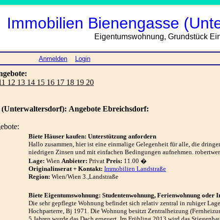
Immobilien Bienengasse (Unter
Eigentumswohnung, Grundstück Einf
Anmelden
Login
ngebote:
 11 12 13 14 15 16 17 18 19 20
(Unterwaltersdorf):
Angebote Ebreichsdorf:
ebote:
Biete Häuser kaufen: Unterstützung anfordern
Hallo zusammen, hier ist eine einmalige Gelegenheit für alle, die dring
niedrigen Zinsen und mit einfachen Bedingungen aufnehmen. robertwe
Lage:
Wien
Anbieter:
Privat
Preis:
11.00 �
Originalinserat + Kontakt:
Immobilien Landstraße
Region:
Wien/Wien 3.,Landstraße
Biete Eigentumswohnung: Studentenwohnung, Ferienwohnung oder I
Die sehr gepflegte Wohnung befindet sich relativ zentral in ruhiger Lag
Hochparterre, Bj 1971. Die Wohnung besitzt Zentralheizung (Fernheizung
5 Jahren wurde das Dach erneuert. Im Frühling 2013 wird das Stiegenh