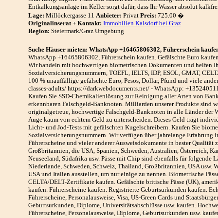
Entkalkungsanlage im Keller sorgt dafür, dass Ihr Wasser absolut kalkfrei
Lage:
Millöckergasse 11
Anbieter:
Privat
Preis:
725.00 �
Originalinserat + Kontakt:
Immobilien Kalsdorf bei Graz
Region:
Steiermark/Graz Umgebung
Suche Häuser mieten: WhatsApp +16465806302, Führerschein kaufen.
WhatsApp +16465806302, Führerschein kaufen. Gefälschte Euro kaufen. 
Wir handeln mit hochwertigen biometrischen Dokumenten und helfen Ihnen
Sozialversicherungsnummern, TOEFL, IELTS, IDP, ESOL, GMAT, CELTA/
100 % unauffällige gefälschte Euro, Pesos, Dollar, Pfund und viele and
classes-adults/ https://darkwebdocuments.net/ - WhatsApp: +13524
Kaufen Sie SSD-Chemikalienlösung zur Reinigung aller Arten von Bankno
erkennbaren Falschgeld-Banknoten. Milliarden unserer Produkte sind we
originalgetreue, hochwertige Falschgeld-Banknoten in alle Länder der
Auge kaum von echtem Geld zu unterscheiden. Dieses Geld trägt individ
Licht- und Jod-Tests mit gefälschten Kugelschreibern. Kaufen Sie biome
Sozialversicherungsnummern. Wir verfügen über jahrelange Erfahrung in d
Führerscheine und vieler anderer Ausweisdokumente in bester Qualität zu
Großbritannien, die USA, Spanien, Schweden, Australien, Österreich, Ka
Neuseeland, Südafrika usw. Pässe mit Chip sind ebenfalls für folgende Lä
Niederlande, Schweden, Schweiz, Thailand, Großbritannien, USA usw. 
USA und Italien ausstellen, um nur einige zu nennen. Biometrische Päs
CELTA/DELT-Zertifikate kaufen. Gefälschte britische Pässe (UK), ameri
kaufen. Führerscheine kaufen. Registrierte Geburtsurkunden kaufen. E
Führerscheine, Personalausweise, Visa, US-Green Cards und Staatsbürger
Geburtsurkunden, Diplome, Universitätsabschlüsse usw. kaufen. Hochwert
Führerscheine, Personalausweise, Diplome, Geburtsurkunden usw. kaufen