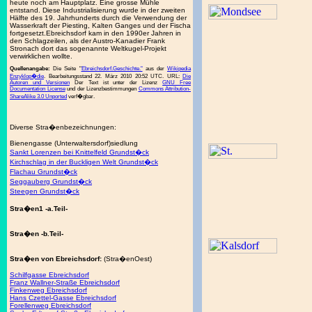
heute noch am Hauptplatz. Eine grosse Mühle
entstand. Diese Industrialisierung wurde in der zweiten
Hälfte des 19. Jahrhunderts durch die Verwendung der
Wasserkraft der Piesting, Kalten Ganges und der Fischa
fortgesetzt.Ebreichsdorf kam in den 1990er Jahren in
den Schlagzeilen, als der Austro-Kanadier Frank
Stronach dort das sogenannte Weltkugel-Projekt
verwirklichen wollte.
Quellenangabe:
Die Seite "
Ebreichsdorf.Geschichte."
aus der
Wikipedia
Enzyklop�die
. Bearbeitungsstand 22. März 2010 20:52 UTC. URL:
Die
Autoren und Versionen
Der Text ist unter der Lizenz
GNU Free
Documentation License
und der Lizenzbestimmungen
Commons Attribution-
ShareAlike 3.0 Unported
verf�gbar.
Diverse Stra�enbezeichnungen:
Bienengasse (Unterwaltersdorf)siedlung
Sankt Lorenzen bei Knittelfeld Grundst�ck
Kirchschlag in der Buckligen Welt Grundst�ck
Flachau Grundst�ck
Seggauberg Grundst�ck
Steegen Grundst�ck
Stra�en1 -a.Teil-
Stra�en -b.Teil-
Stra�en von Ebreichsdorf:
(Stra�enOest)
Schilfgasse Ebreichsdorf
Franz Wallner-Straße Ebreichsdorf
Finkenweg Ebreichsdorf
Hans Czettel-Gasse Ebreichsdorf
Forellenweg Ebreichsdorf