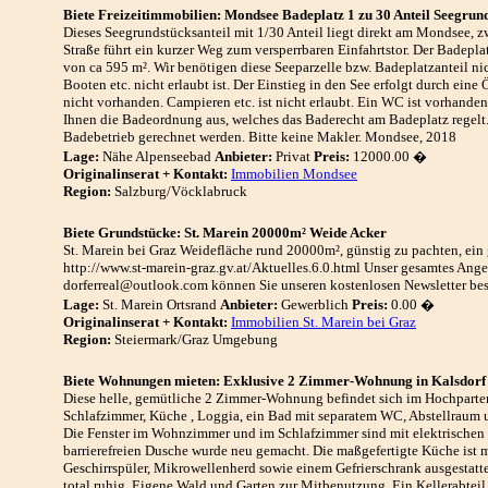
Biete Freizeitimmobilien: Mondsee Badeplatz 1 zu 30 Anteil Seegrun
Dieses Seegrundstücksanteil mit 1/30 Anteil liegt direkt am Mondsee,
Straße führt ein kurzer Weg zum versperrbaren Einfahrtstor. Der Badeplat
von ca 595 m². Wir benötigen diese Seeparzelle bzw. Badeplatzanteil nic
Booten etc. nicht erlaubt ist. Der Einstieg in den See erfolgt durch eine
nicht vorhanden. Campieren etc. ist nicht erlaubt. Ein WC ist vorhanden,
Ihnen die Badeordnung aus, welches das Baderecht am Badeplatz regel
Badebetrieb gerechnet werden. Bitte keine Makler. Mondsee, 2018
Lage:
Nähe Alpenseebad
Anbieter:
Privat
Preis:
12000.00 �
Originalinserat + Kontakt:
Immobilien Mondsee
Region:
Salzburg/Vöcklabruck
Biete Grundstücke: St. Marein 20000m² Weide Acker
St. Marein bei Graz Weidefläche rund 20000m², günstig zu pachten, ein
http://www.st-marein-graz.gv.at/Aktuelles.6.0.html Unser gesamtes Ange
dorferreal@outlook.com können Sie unseren kostenlosen Newsletter bes
Lage:
St. Marein Ortsrand
Anbieter:
Gewerblich
Preis:
0.00 �
Originalinserat + Kontakt:
Immobilien St. Marein bei Graz
Region:
Steiermark/Graz Umgebung
Biete Wohnungen mieten: Exklusive 2 Zimmer-Wohnung in Kalsdorf
Diese helle, gemütliche 2 Zimmer-Wohnung befindet sich im Hochparterr
Schlafzimmer, Küche , Loggia, ein Bad mit separatem WC, Abstellraum u
Die Fenster im Wohnzimmer und im Schlafzimmer sind mit elektrischen
barrierefreien Dusche wurde neu gemacht. Die maßgefertigte Küche ist 
Geschirrspüler, Mikrowellenherd sowie einem Gefrierschrank ausgestattet
total ruhig. Eigene Wald und Garten zur Mitbenutzung. Ein Kellerabtei