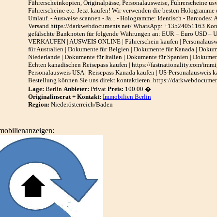
Führerscheinkopien, Originalpässe, Personalausweise, Führerscheine us
Führerscheine etc. Jetzt kaufen! Wir verwenden die besten Hologramme
Umlauf. - Ausweise scannen - Ja... - Hologramme: Identisch - Barcodes: 
Versand https://darkwebdocuments.net/ WhatsApp: +13524051163 Kont
gefälschte Banknoten für folgende Währungen an: EUR – Euro USD –
VERKAUFEN | AUSWEIS ONLINE | Führerschein kaufen | Personalausweis 
für Australien | Dokumente für Belgien | Dokumente für Kanada | Dokum
Niederlande | Dokumente für Italien | Dokumente für Spanien | Dokumen
Echten kanadischen Reisepass kaufen | https://fastnationality.com/immi
Personalausweis USA | Reisepass Kanada kaufen | US-Personalausweis ka
Bestellung können Sie uns direkt kontaktieren. https://darkwebdoc
Lage:
Berlin
Anbieter:
Privat
Preis:
100.00 �
Originalinserat + Kontakt:
Immobilien Berlin
Region:
Niederösterreich/Baden
mobilienanzeigen: