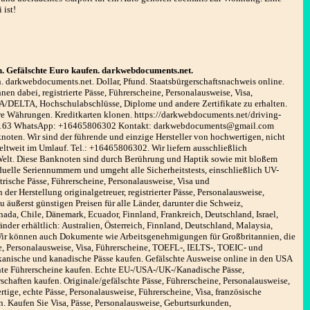
 ist!
 Gefälschte Euro kaufen. darkwebdocuments.net.
darkwebdocuments.net. Dollar, Pfund. Staatsbürgerschaftsnachweis online.
 dabei, registrierte Pässe, Führerscheine, Personalausweise, Visa,
DELTA, Hochschulabschlüsse, Diplome und andere Zertifikate zu erhalten.
ere Währungen. Kreditkarten klonen. https://darkwebdocuments.net/driving-
051163 WhatsApp: +16465806302 Kontakt: darkwebdocuments@gmail.com
ten. Wir sind der führende und einzige Hersteller von hochwertigen, nicht
ltweit im Umlauf. Tel.: +16465806302. Wir liefern ausschließlich
 Welt. Diese Banknoten sind durch Berührung und Haptik sowie mit bloßem
uelle Seriennummern und umgeht alle Sicherheitstests, einschließlich UV-
trische Pässe, Führerscheine, Personalausweise, Visa und
er Herstellung originalgetreuer, registrierter Pässe, Personalausweise,
 äußerst günstigen Preisen für alle Länder, darunter die Schweiz,
nada, Chile, Dänemark, Ecuador, Finnland, Frankreich, Deutschland, Israel,
nder erhältlich: Australien, Österreich, Finnland, Deutschland, Malaysia,
Wir können auch Dokumente wie Arbeitsgenehmigungen für Großbritannien, die
se, Personalausweise, Visa, Führerscheine, TOEFL-, IELTS-, TOEIC- und
kanische und kanadische Pässe kaufen. Gefälschte Ausweise online in den USA
chte Führerscheine kaufen. Echte EU-/USA-/UK-/Kanadische Pässe,
schaften kaufen. Originale/gefälschte Pässe, Führerscheine, Personalausweise,
ige, echte Pässe, Personalausweise, Führerscheine, Visa, französische
. Kaufen Sie Visa, Pässe, Personalausweise, Geburtsurkunden,