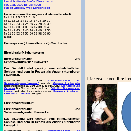
Heinrich Wesely-Straße Ebreichsdorf
Neubaugasse Ebreichsdorf
Rudolf Jursitzky-Weg Ebreichsdorf
Hausnummern Bienengasse (Unterwaltersdorf):
Nr.1 2 3 4 5 6 7 5 9 10
Nr.11 12 13 14 15 16 17 18 19 20
Nr.21 22 23 24 25 26 27 28 29 30
Nr.31 32 33 34 35 36 37 38 39 40
Nr.41 42 43 44 45 46 47 48 49 50
Nr.51 52 53 54 55 56 57 58 59 60
a.Teil
Bienengasse (Unterwaltersdorf)+Geschichte:
Ebreichsdorf+Sehenswertes
Ebreichsdorf.Kultur und
Sehenswürdigkeiten.Bauwerke.
Das Stadtbild wird geprägt vom mittelalterlichen
Schloss und dem in Resten als Anger erkennbaren
Hauptplatz.
Hier erscheinen Ihre Im
Quellenangabe:
Die Seite "
Ebreichsdorf.Kultur und
Sehenswürdigkeiten.Bauwerke."
aus der
Wikipedia Enzyklopädie
.
Bearbeitungsstand 22. März 2010 20:52 UTC. URL:
Die Autoren und
Versionen
Der Text ist unter der Lizenz
GNU Free Documentation
License
und der Lizenzbestimmungen
Commons Attribution-
ShareAlike 3.0 Unported
verfügbar.
Ebreichsdorf+Kultur:
Ebreichsdorf.Kultur und
Sehenswürdigkeiten.Bauwerke.
Das Stadtbild wird geprägt vom mittelalterlichen
Schloss und dem in Resten als Anger erkennbaren
Hauptplatz.
Quellenangabe:
Die Seite "
Ebreichsdorf.Kultur und