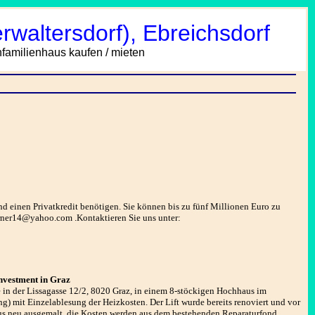
waltersdorf), Ebreichsdorf
amilienhaus kaufen / mieten
end einen Privatkredit benötigen. Sie können bis zu fünf Millionen Euro zu
rner14@yahoo.com .Kontaktieren Sie uns unter:
nvestment in Graz
e in der Lissagasse 12/2, 8020 Graz, in einem 8-stöckigen Hochhaus im
) mit Einzelablesung der Heizkosten. Der Lift wurde bereits renoviert und vor
aus neu ausgemalt, die Kosten werden aus dem bestehenden Reparaturfond