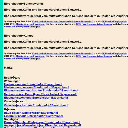
Ebreichsdorf+Sehenswertes
Ebreichsdorf.Kultur und Sehenswürdigkeiten.Bauwerke.
Das Stadtbild wird geprägt vom mittelalterlichen Schloss und dem in Resten als Anger e
Quellenangabe:
Die Seite "
Ebreichsdorf.Kultur und Sehenswürdigkeiten.Bauwerke."
aus der
Wikipedia Enzyklopädie
UTC. URL:
Die Autoren und Versionen
Der Text ist unter der Lizenz
GNU Free Documentation License
und der Lize
ShareAlike 3.0 Unported
verfügbar.
Ebreichsdorf+Kultur:
Ebreichsdorf.Kultur und Sehenswürdigkeiten.Bauwerke.
Das Stadtbild wird geprägt vom mittelalterlichen Schloss und dem in Resten als Anger e
Quellenangabe:
Die Seite "
Ebreichsdorf.Kultur und Sehenswürdigkeiten.Bauwerke."
aus der
Wikipedia Enzyklopädie
UTC. URL:
Die Autoren und Versionen
Der Text ist unter der Lizenz
GNU Free Documentation License
und der Lize
ShareAlike 3.0 Unported
verfügbar.
Markt:
Realit�ten:
Wohnungen
Mietwohnungen Ebreichsdorf Bayernlandl
Mietwohnung mieten Ebreichsdorf Bayernlandl
Eigentumswohnung kaufen Ebreichsdorf Bayernlandl
Neubauprojekt Bautr�ger Ebreichsdorf Bayernlandl
Eigentumswohnung Ebreichsdorf Bayernlandl
Grundst�cke:
Grundst�ck kaufen Ebreichsdorf Bayernlandl
H�user:
Haus kaufen Ebreichsdorf Bayernlandl
Einfamilienhaus Ebreichsdorf Bayernlandl
Sonstiges:
Garage/Stellplatz/Tiefgarage Ebreichsdorf Bayernlandl
Anlageobjekt/Gewerbeobjekt Ebreichsdorf Bayernlandl