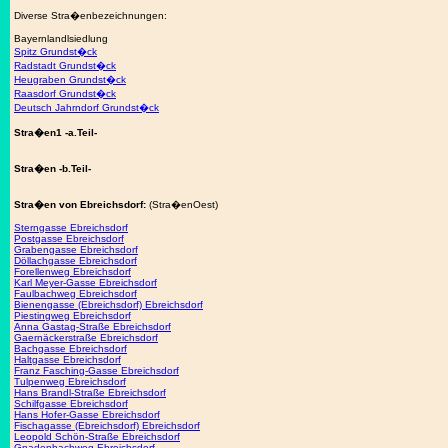
Diverse Stra�enbezeichnungen:
Bayernlandlsiedlung
Spitz Grundst�ck
Radstadt Grundst�ck
Heugraben Grundst�ck
Raasdorf Grundst�ck
Deutsch Jahrndorf Grundst�ck
Stra�en1 -a.Teil-
Stra�en -b.Teil-
Stra�en von Ebreichsdorf:
(Stra�enOest)
Sterngasse Ebreichsdorf
Postgasse Ebreichsdorf
Grabengasse Ebreichsdorf
Döllachgasse Ebreichsdorf
Forellenweg Ebreichsdorf
Karl Meyer-Gasse Ebreichsdorf
Faulbachweg Ebreichsdorf
Bienengasse (Ebreichsdorf) Ebreichsdorf
Piestingweg Ebreichsdorf
Anna Gastag-Straße Ebreichsdorf
Gaernäckerstraße Ebreichsdorf
Bachgasse Ebreichsdorf
Haltgasse Ebreichsdorf
Franz Fasching-Gasse Ebreichsdorf
Tulpenweg Ebreichsdorf
Hans Brandl-Straße Ebreichsdorf
Schilfgasse Ebreichsdorf
Hans Hofer-Gasse Ebreichsdorf
Fischagasse (Ebreichsdorf) Ebreichsdorf
Leopold Schön-Straße Ebreichsdorf
Gnadenbachweg Ebreichsdorf