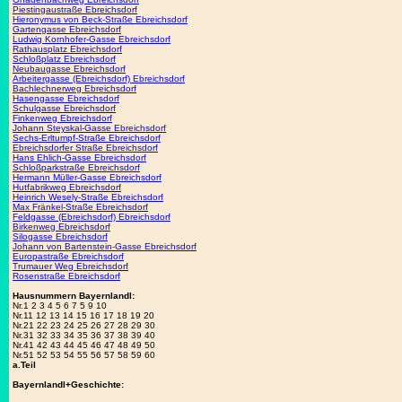
Piestingaustraße Ebreichsdorf
Hieronymus von Beck-Straße Ebreichsdorf
Gartengasse Ebreichsdorf
Ludwig Kornhofer-Gasse Ebreichsdorf
Rathausplatz Ebreichsdorf
Schloßplatz Ebreichsdorf
Neubaugasse Ebreichsdorf
Arbeitergasse (Ebreichsdorf) Ebreichsdorf
Bachlechnerweg Ebreichsdorf
Hasengasse Ebreichsdorf
Schulgasse Ebreichsdorf
Finkenweg Ebreichsdorf
Johann Steyskal-Gasse Ebreichsdorf
Sechs-Erltumpf-Straße Ebreichsdorf
Ebreichsdorfer Straße Ebreichsdorf
Hans Ehlich-Gasse Ebreichsdorf
Schloßparkstraße Ebreichsdorf
Hermann Müller-Gasse Ebreichsdorf
Hutfabrikweg Ebreichsdorf
Heinrich Wesely-Straße Ebreichsdorf
Max Fränkel-Straße Ebreichsdorf
Feldgasse (Ebreichsdorf) Ebreichsdorf
Birkenweg Ebreichsdorf
Silogasse Ebreichsdorf
Johann von Bartenstein-Gasse Ebreichsdorf
Europastraße Ebreichsdorf
Trumauer Weg Ebreichsdorf
Rosenstraße Ebreichsdorf
Hausnummern Bayernlandl:
Nr.1 2 3 4 5 6 7 5 9 10
Nr.11 12 13 14 15 16 17 18 19 20
Nr.21 22 23 24 25 26 27 28 29 30
Nr.31 32 33 34 35 36 37 38 39 40
Nr.41 42 43 44 45 46 47 48 49 50
Nr.51 52 53 54 55 56 57 58 59 60
a.Teil
Bayernlandl+Geschichte: