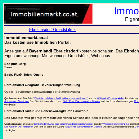
Immob
Eigen
Ebreichsdorf Grundst�ck
Immobilienmarkt.co.at
Das kostenlose Immobilien Portal:
Anzeigen auf
Bayernlandl Ebreichsdorf
kostenlos schalten. Das
Ebreich
Eigentumswohnung, Mietwohnung, Grundstück, Wohnhaus.
See plus Berg
Seen:
Bach, Flu�, Teich, Quelle:
Ebreichsdorf.Geografie.Bevölkerungsentwicklung.
Quelle: Bevölkerungsentwicklung der Statistik Austria
Quellenangabe:
Die Seite "
Ebreichsdorf.Geografie.Bevölkerungsentwicklung."
aus der
Wikipedia Enzyklop�die
. Bearbeitung
Autoren und Versionen
Der Text ist unter der Lizenz
GNU Free Documentation License
und der Lizenzbestimmungen
Comm
verf�gbar.
Ebreichsdorf.Kultur und Sehenswürdigkeiten.Bauwerke.
Das Stadtbild wird geprägt vom mittelalterlichen Schloss und dem in Resten als Anger erkenn
Quellenangabe:
Die Seite "
Ebreichsdorf.Kultur und Sehenswürdigkeiten.Bauwerke."
aus der
Wikipedia Enzyklop�die
. Bearbei
Die Autoren und Versionen
Der Text ist unter der Lizenz
GNU Free Documentation License
und der Lizenzbestimmungen
Com
verf�gbar.