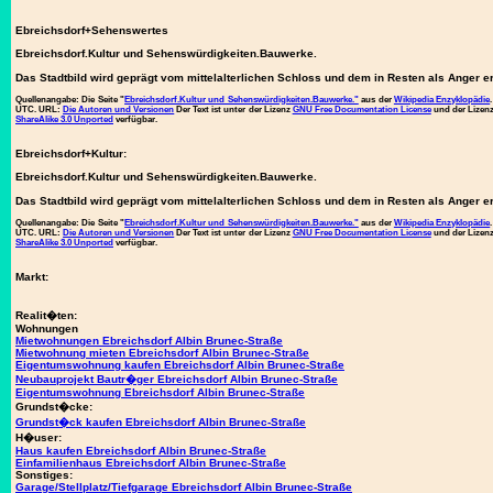
Ebreichsdorf+Sehenswertes
Ebreichsdorf.Kultur und Sehenswürdigkeiten.Bauwerke.
Das Stadtbild wird geprägt vom mittelalterlichen Schloss und dem in Resten als Anger e
Quellenangabe:
Die Seite "
Ebreichsdorf.Kultur und Sehenswürdigkeiten.Bauwerke."
aus der
Wikipedia Enzyklopädie
UTC. URL:
Die Autoren und Versionen
Der Text ist unter der Lizenz
GNU Free Documentation License
und der Lize
ShareAlike 3.0 Unported
verfügbar.
Ebreichsdorf+Kultur:
Ebreichsdorf.Kultur und Sehenswürdigkeiten.Bauwerke.
Das Stadtbild wird geprägt vom mittelalterlichen Schloss und dem in Resten als Anger e
Quellenangabe:
Die Seite "
Ebreichsdorf.Kultur und Sehenswürdigkeiten.Bauwerke."
aus der
Wikipedia Enzyklopädie
UTC. URL:
Die Autoren und Versionen
Der Text ist unter der Lizenz
GNU Free Documentation License
und der Lize
ShareAlike 3.0 Unported
verfügbar.
Markt:
Realit�ten:
Wohnungen
Mietwohnungen Ebreichsdorf Albin Brunec-Straße
Mietwohnung mieten Ebreichsdorf Albin Brunec-Straße
Eigentumswohnung kaufen Ebreichsdorf Albin Brunec-Straße
Neubauprojekt Bautr�ger Ebreichsdorf Albin Brunec-Straße
Eigentumswohnung Ebreichsdorf Albin Brunec-Straße
Grundst�cke:
Grundst�ck kaufen Ebreichsdorf Albin Brunec-Straße
H�user:
Haus kaufen Ebreichsdorf Albin Brunec-Straße
Einfamilienhaus Ebreichsdorf Albin Brunec-Straße
Sonstiges:
Garage/Stellplatz/Tiefgarage Ebreichsdorf Albin Brunec-Straße