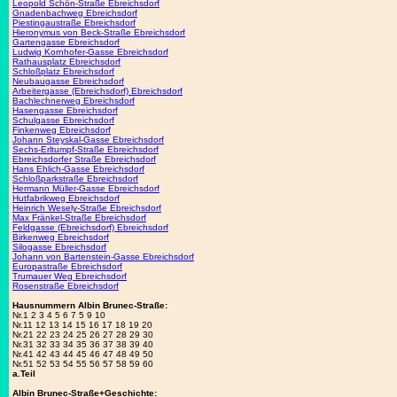
Leopold Schön-Straße Ebreichsdorf
Gnadenbachweg Ebreichsdorf
Piestingaustraße Ebreichsdorf
Hieronymus von Beck-Straße Ebreichsdorf
Gartengasse Ebreichsdorf
Ludwig Kornhofer-Gasse Ebreichsdorf
Rathausplatz Ebreichsdorf
Schloßplatz Ebreichsdorf
Neubaugasse Ebreichsdorf
Arbeitergasse (Ebreichsdorf) Ebreichsdorf
Bachlechnerweg Ebreichsdorf
Hasengasse Ebreichsdorf
Schulgasse Ebreichsdorf
Finkenweg Ebreichsdorf
Johann Steyskal-Gasse Ebreichsdorf
Sechs-Erltumpf-Straße Ebreichsdorf
Ebreichsdorfer Straße Ebreichsdorf
Hans Ehlich-Gasse Ebreichsdorf
Schloßparkstraße Ebreichsdorf
Hermann Müller-Gasse Ebreichsdorf
Hutfabrikweg Ebreichsdorf
Heinrich Wesely-Straße Ebreichsdorf
Max Fränkel-Straße Ebreichsdorf
Feldgasse (Ebreichsdorf) Ebreichsdorf
Birkenweg Ebreichsdorf
Silogasse Ebreichsdorf
Johann von Bartenstein-Gasse Ebreichsdorf
Europastraße Ebreichsdorf
Trumauer Weg Ebreichsdorf
Rosenstraße Ebreichsdorf
Hausnummern Albin Brunec-Straße:
Nr.1 2 3 4 5 6 7 5 9 10
Nr.11 12 13 14 15 16 17 18 19 20
Nr.21 22 23 24 25 26 27 28 29 30
Nr.31 32 33 34 35 36 37 38 39 40
Nr.41 42 43 44 45 46 47 48 49 50
Nr.51 52 53 54 55 56 57 58 59 60
a.Teil
Albin Brunec-Straße+Geschichte: