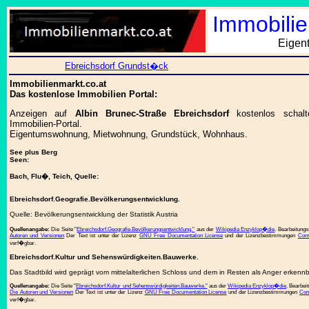
Immobilie
Eigen
Ebreichsdorf Grundst�ck
Immobilienmarkt.co.at
Das kostenlose Immobilien Portal:
Anzeigen auf
Albin Brunec-Straße Ebreichsdorf
kostenlos schal
Immobilien-Portal.
Eigentumswohnung, Mietwohnung, Grundstück, Wohnhaus.
See plus Berg
Seen:
Bach, Flu�, Teich, Quelle:
Ebreichsdorf.Geografie.Bevölkerungsentwicklung.
Quelle: Bevölkerungsentwicklung der Statistik Austria
Quellenangabe:
Die Seite "
Ebreichsdorf.Geografie.Bevölkerungsentwicklung."
aus der
Wikipedia Enzyklop�die
. Bearbeitung
Autoren und Versionen
Der Text ist unter der Lizenz
GNU Free Documentation License
und der Lizenzbestimmungen
Comm
verf�gbar.
Ebreichsdorf.Kultur und Sehenswürdigkeiten.Bauwerke.
Das Stadtbild wird geprägt vom mittelalterlichen Schloss und dem in Resten als Anger erkenn
Quellenangabe:
Die Seite "
Ebreichsdorf.Kultur und Sehenswürdigkeiten.Bauwerke."
aus der
Wikipedia Enzyklop�die
. Bearbei
Die Autoren und Versionen
Der Text ist unter der Lizenz
GNU Free Documentation License
und der Lizenzbestimmungen
Com
verf�gbar.