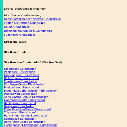
Diverse Stra�enbezeichnungen:
Albin Brunec-Straßesiedlung
Sankt Lorenzen bei Knittelfeld Grundst�ck
Frutten-Gießelsdorf Grundst�ck
Kauns Grundst�ck
Bramberg am Wildkogel Grundst�ck
Fügenberg Grundst�ck
Stra�en1 -a.Teil-
Stra�en -b.Teil-
Stra�en von Ebreichsdorf:
(Stra�enOest)
Sterngasse Ebreichsdorf
Postgasse Ebreichsdorf
Grabengasse Ebreichsdorf
Döllachgasse Ebreichsdorf
Forellenweg Ebreichsdorf
Karl Meyer-Gasse Ebreichsdorf
Faulbachweg Ebreichsdorf
Bienengasse (Ebreichsdorf) Ebreichsdorf
Piestingweg Ebreichsdorf
Anna Gastag-Straße Ebreichsdorf
Gaernäckerstraße Ebreichsdorf
Bachgasse Ebreichsdorf
Haltgasse Ebreichsdorf
Franz Fasching-Gasse Ebreichsdorf
Tulpenweg Ebreichsdorf
Hans Brandl-Straße Ebreichsdorf
Schilfgasse Ebreichsdorf
Hans Hofer-Gasse Ebreichsdorf
Fischagasse (Ebreichsdorf) Ebreichsdorf