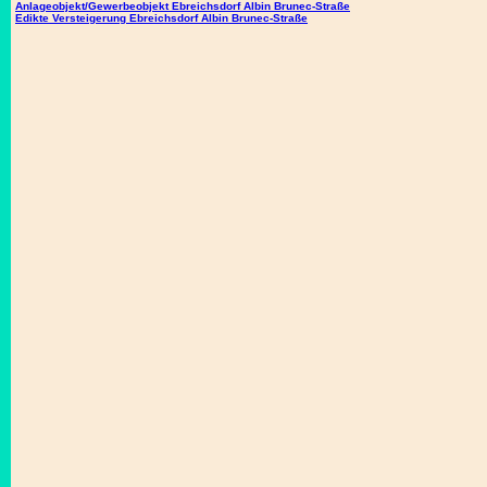
Anlageobjekt/Gewerbeobjekt Ebreichsdorf Albin Brunec-Straße
Edikte Versteigerung Ebreichsdorf Albin Brunec-Straße